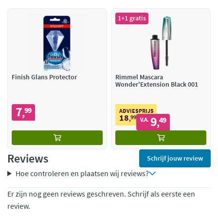
1+1 gratis
Finish Glans Protector
Rimmel Mascara
Wonder'Extension Black 001
7
99
,
ADVIESPRIJS
18
99
9
,
49
V.A.
,
Reviews
Schrijf jouw review
Hoe controleren en plaatsen wij reviews?
Er zijn nog geen reviews geschreven. Schrijf als eerste een
review.