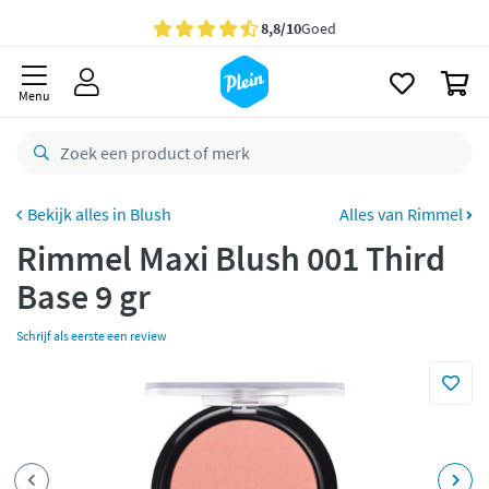
naar
oofdinhoud
Gratis
bezorging vanaf 35,- *
zoeken
0
Bestelling uiterlijk
zaterdag
in huis *
Menu
Gratis
retourneren
8,8/10
Goed
CO2 neutraal
bezorgd
Blush
Alles van Rimmel
Rimmel Maxi Blush 001 Third
Betaal met Klarna
Base 9 gr
Schrijf als eerste een review