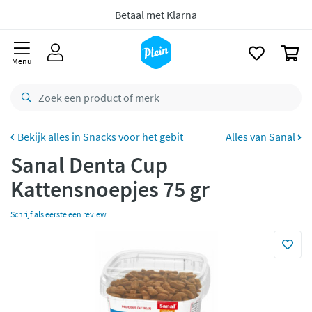
naar
Voor
23.59u
besteld,
maandag
in huis *
oofdinhoud
zoeken
Gratis
retourneren
0
Menu
8,8/10
Goed
CO2 neutraal
bezorgd
Betaal met Klarna
Snacks voor het gebit
Alles van Sanal
Sanal Denta Cup
Kattensnoepjes 75 gr
Schrijf als eerste een review