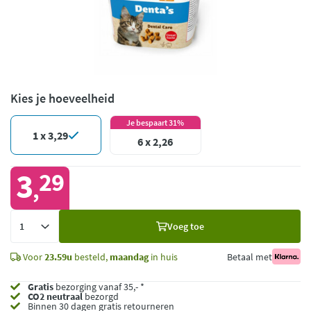
Kies je hoeveelheid
Je bespaart 31%
1 x 3,29
6 x 2,26
3
29
,
Voeg
Voeg toe
toe
Voor
23.59u
besteld,
maandag
in huis
Betaal met
Gratis
bezorging vanaf 35,- *
CO2 neutraal
bezorgd
Binnen 30 dagen gratis retourneren