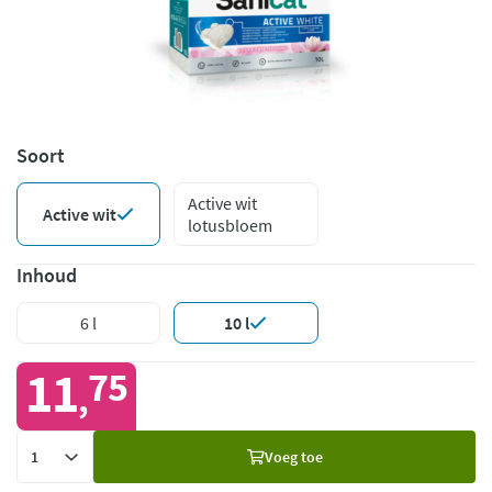
Soort
Active wit
Active wit
lotusbloem
Inhoud
6 l
10 l
11
75
,
Voeg
Voeg toe
toe