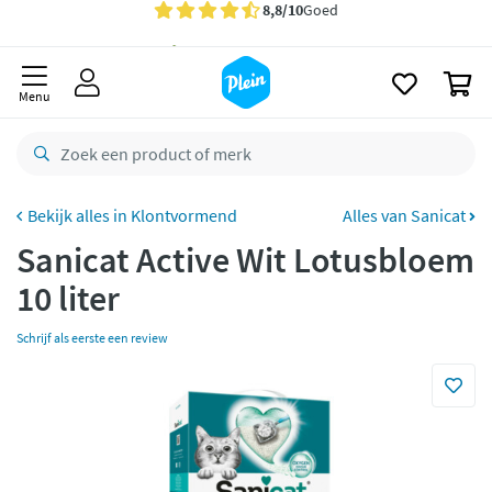
naar
Gratis
bezorging vanaf 35,- *
oofdinhoud
zoeken
Voor
23.59u
besteld,
maandag
in huis *
0
Menu
Gratis
retourneren
8,8/10
Goed
CO2 neutraal
bezorgd
Klontvormend
Alles van Sanicat
Betaal met Klarna
Sanicat Active Wit Lotusbloem
10 liter
Schrijf als eerste een review