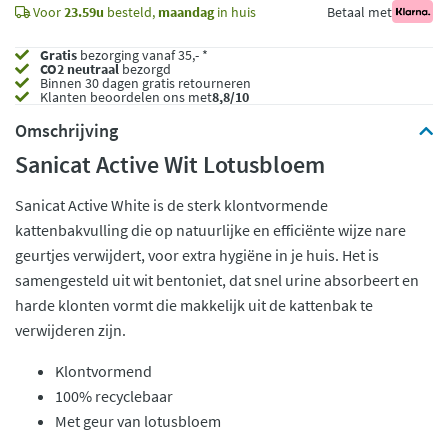
Voor
23.59u
besteld,
maandag
in huis
Betaal met
Gratis
bezorging vanaf 35,- *
CO2 neutraal
bezorgd
Binnen 30 dagen gratis retourneren
Klanten beoordelen ons met
8,8/10
Omschrijving
Sanicat Active Wit Lotusbloem
Sanicat Active White is de sterk klontvormende
kattenbakvulling die op natuurlijke en efficiënte wijze nare
geurtjes verwijdert, voor extra hygiëne in je huis. Het is
samengesteld uit wit bentoniet, dat snel urine absorbeert en
harde klonten vormt die makkelijk uit de kattenbak te
verwijderen zijn.
Klontvormend
100% recyclebaar
Met geur van lotusbloem