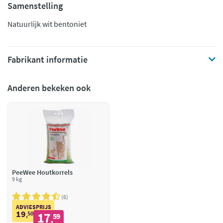
Samenstelling
Natuurlijk wit bentoniet
Fabrikant informatie
Anderen bekeken ook
PeeWee Houtkorrels
9 kg
6
ADVIESPRIJS
19
50
17
,
59
,