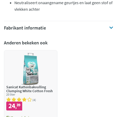
Neutraliseert onaangename geurtjes en laat geen stof of
vlekken achter
Fabrikant informatie
Anderen bekeken ook
Sanicat Kattenbakvulling
Clumping White Cotton Fresh
20 liter
4
24
39
,