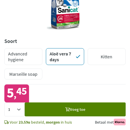
Soort
Advanced
Aloë vera 7
Kitten
hygiene
days
Marseille soap
5
45
,
Voeg
Voeg toe
toe
Voor
23.59u
besteld,
morgen
in huis
Betaal met