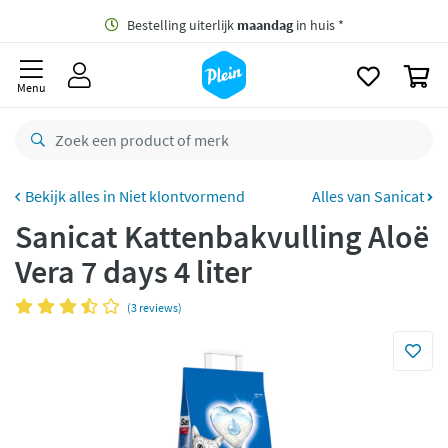
naar
oofdinhoud
Gratis
bezorging vanaf 35,- *
zoeken
0
Bestelling uiterlijk
maandag
in huis *
Menu
Gratis
retourneren
8,8/10
Goed
CO2 neutraal
bezorgd
Niet klontvormend
Alles van Sanicat
Sanicat Kattenbakvulling Aloë
Betaal met Klarna
Vera 7 days 4 liter
(3 reviews)