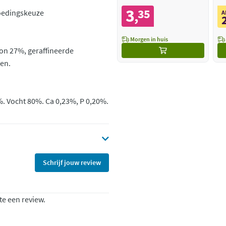
3
35
voedingskeuze
,
A
Morgen in huis
lon 27%, geraffineerde
en.
%. Vocht 80%. Ca 0,23%, P 0,20%.
Schrijf jouw review
te een review.