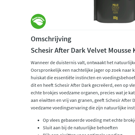
Omschrijving
Schesir After Dark Velvet Mousse 
Wanneer de duisternis valt, ontwaakt het natuurlijke
Oorspronkelijk een nachtelijke jager op zoek naar 
huiskat die essentiële instincten en voedingsbehoe
dit en heeft Schesir After Dark gecreëerd, een op v
echte brokjes voedzame organen, precies wat je kat i
aan eiwitten en vrij van granen, geeft Schesir After
voedzame voedingservaring die zijn natuurlijke ins
Op vlees gebaseerde voeding met echte brok
Sluit aan bij de natuurlijke behoeften