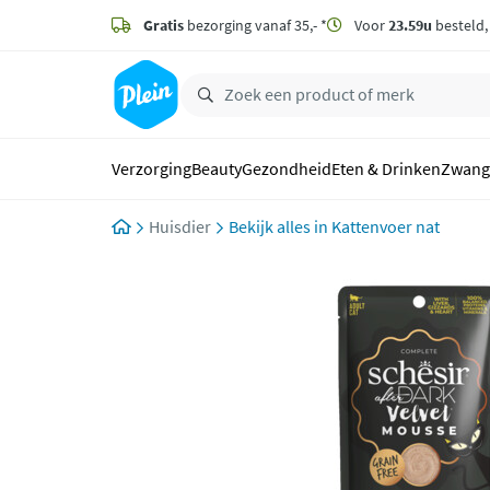
naar
hoofdinhoud
Gratis
bezorging vanaf 35,- *
Voor
23.59u
besteld
zoeken
Verzorging
Beauty
Gezondheid
Eten & Drinken
Zwang
Huisdier
Kattenvoer nat