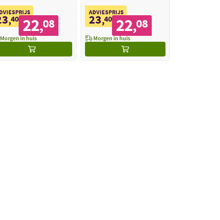
DVIESPRIJS
ADVIESPRIJS
23
23
,
40
,
40
22
22
08
08
,
,
Morgen in huis
Morgen in huis