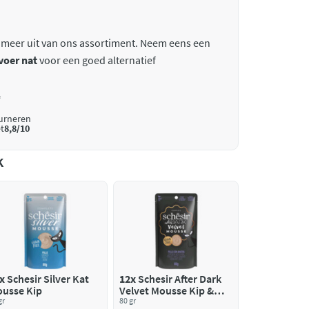
 meer uit van ons assortiment. Neem eens een
voer nat
voor een goed alternatief
*
ourneren
t
8,8/10
k
x
Schesir Silver Kat
12x
Schesir After Dark
usse Kip
Velvet Mousse Kip &
gr
Eend
80 gr