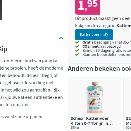
1
95
,
Dit product maakt geen deel
kijkje in de categorie
Katten
Kattenvoer nat
Gratis
bezorging vanaf 35,- 
CO2 neutraal
bezorgd
Kip
Binnen 30 dagen gratis ret
Klanten beoordelen ons me
 roofdierinstinct van jouw kat.
Anderen bekeken oo
kleine prooien, heeft de moderne
ften behoudt. Schesir begrijpt
lees gebaseerde voeding met
n het wild zou aantreffen. Rijk
 Dark jouw kat een authentieke en
tincten omarmt.
jes voedzame organen
Schesir Kattenvoer
12
Kitten 0-7 Tonijn in
Mo
Cream
150 gr
80 