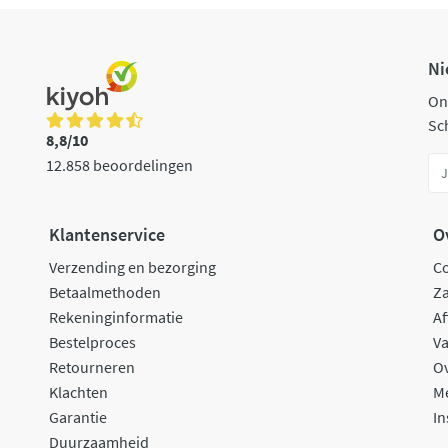
Ni
On
Sch
8,8/10
12.858 beoordelingen
Klantenservice
O
Verzending en bezorging
C
Betaalmethoden
Za
Rekeninginformatie
Af
Bestelproces
Va
Retourneren
O
Klachten
M
Garantie
In
Duurzaamheid