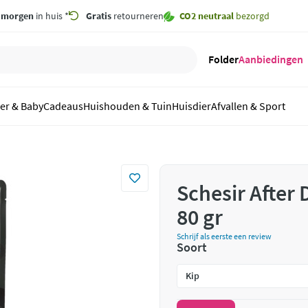
,
morgen
in huis *
Gratis
retourneren
CO2 neutraal
bezorgd
Folder
Aanbiedingen
er & Baby
Cadeaus
Huishouden & Tuin
Huisdier
Afvallen & Sport
Schesir After
80 gr
Schrijf als eerste een review
Soort