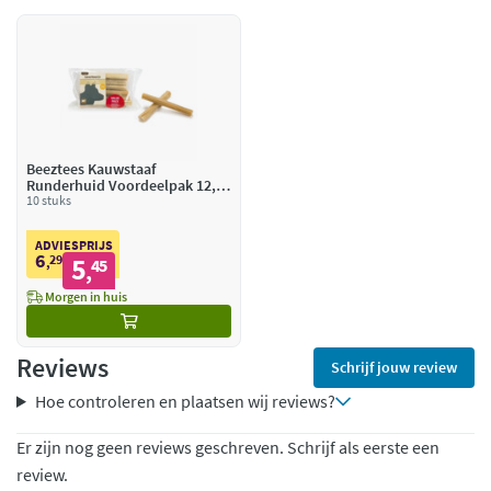
Beeztees Kauwstaaf
Runderhuid Voordeelpak 12,5
cm
10 stuks
ADVIESPRIJS
6
29
5
,
45
,
Morgen in huis
Reviews
Schrijf jouw review
Hoe controleren en plaatsen wij reviews?
Er zijn nog geen reviews geschreven. Schrijf als eerste een
review.