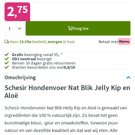
2
75
,
Voeg
Voeg toe
toe
Voor
23.59u
besteld,
morgen
in huis
Betaal met
Gratis
bezorging vanaf 35,- *
CO2 neutraal
bezorgd
Binnen 30 dagen gratis retourneren
Klanten beoordelen ons met
8,8/10
Omschrijving
Schesir Hondenvoer Nat Blik Jelly Kip en
Aloë
Schesir Hondenvoer Nat Blik Helly Kip en Aloë is gemaakt van
ingrediënten die 100 % natuurlijk zijn. Zo bevat het geen
kunstmatige kleur,- geur en smaakstoffen. Gewoon puur
natuur en van dezelfde kwaliteit als dat wat wij eten. Alle