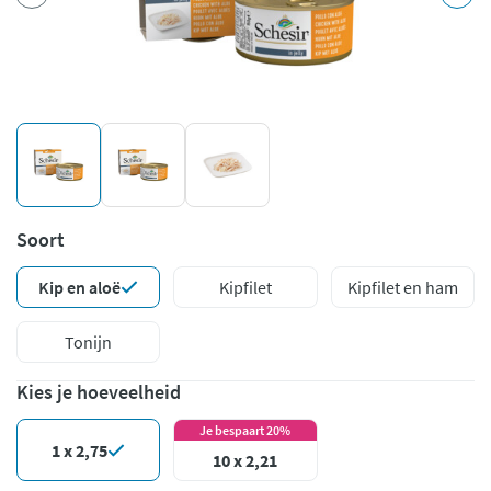
Soort
Kip en aloë
Kipfilet
Kipfilet en ham
Tonijn
Kies je hoeveelheid
Je bespaart 20%
1 x 2,75
10 x 2,21