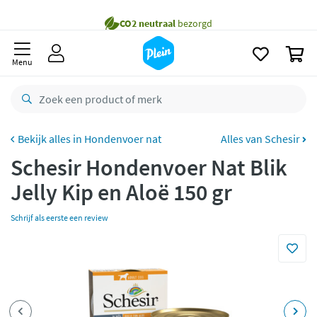
naar
Gratis
bezorging vanaf 35,- *
oofdinhoud
zoeken
Bestelling uiterlijk
zaterdag
in huis *
0
Menu
Gratis
retourneren
8,8/10
Goed
CO2 neutraal
bezorgd
Hondenvoer nat
Alles van Schesir
Betaal met Klarna
Schesir Hondenvoer Nat Blik
Jelly Kip en Aloë 150 gr
Schrijf als eerste een review