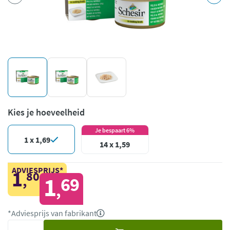
Kies je hoeveelheid
Je bespaart 6%
1 x 1,69
14 x 1,59
ADVIESPRIJS*
1
80
,
1
69
,
*Adviesprijs van fabrikant
Voeg