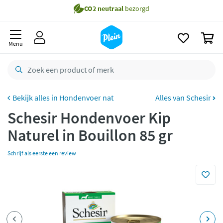
naar
Gratis
bezorging vanaf 35,- *
oofdinhoud
zoeken
Voor
23.59u
besteld,
maandag
in huis *
0
Menu
Gratis
retourneren
8,8/10
Goed
CO2 neutraal
bezorgd
Hondenvoer nat
Alles van Schesir
Betaal met Klarna
Schesir Hondenvoer Kip
Naturel in Bouillon 85 gr
Schrijf als eerste een review