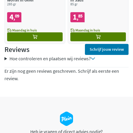
Wortel in Gelei
in Saus
285 gr
85 gr
4
1
09
85
,
,
Maandag in huis
Maandag in huis
Reviews
Schrijf jouw review
Hoe controleren en plaatsen wij reviews?
Er zijn nog geen reviews geschreven. Schrijf als eerste een
review.
Heb je vragen of direct advies nodig?