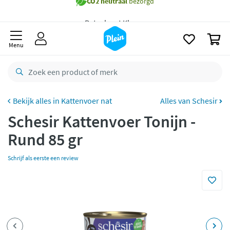
Gratis
bezorging vanaf 35,- *
naar
oofdinhoud
zoeken
Voor
23.59u
besteld,
maandag
in huis *
0
Menu
Gratis
retourneren
8,8/10
Goed
CO2 neutraal
bezorgd
Kattenvoer nat
Alles van Schesir
Betaal met Klarna
Schesir Kattenvoer Tonijn -
Rund 85 gr
Schrijf als eerste een review