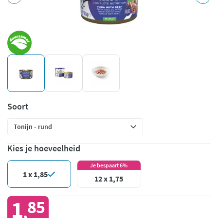
Soort
Kies je hoeveelheid
Je bespaart 6%
1 x 1,85
12 x 1,75
1
85
,