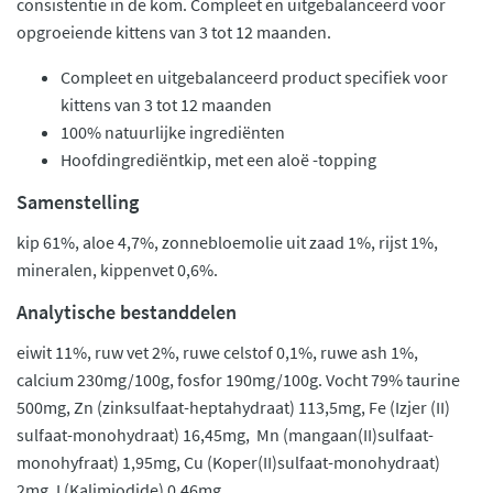
consistentie in de kom. Compleet en uitgebalanceerd voor
opgroeiende kittens van 3 tot 12 maanden.
Compleet en uitgebalanceerd product specifiek voor
kittens van 3 tot 12 maanden
100% natuurlijke ingrediënten
Hoofdingrediëntkip, met een aloë -topping
Samenstelling
kip 61%, aloe 4,7%, zonnebloemolie uit zaad 1%, rijst 1%,
mineralen, kippenvet 0,6%.
Analytische bestanddelen
eiwit 11%, ruw vet 2%, ruwe celstof 0,1%, ruwe ash 1%,
calcium 230mg/100g, fosfor 190mg/100g. Vocht 79% taurine
500mg, Zn (zinksulfaat-heptahydraat) 113,5mg, Fe (Izjer (II)
sulfaat-monohydraat) 16,45mg, Mn (mangaan(II)sulfaat-
monohyfraat) 1,95mg, Cu (Koper(II)sulfaat-monohydraat)
2mg, I (Kalimjodide) 0,46mg.