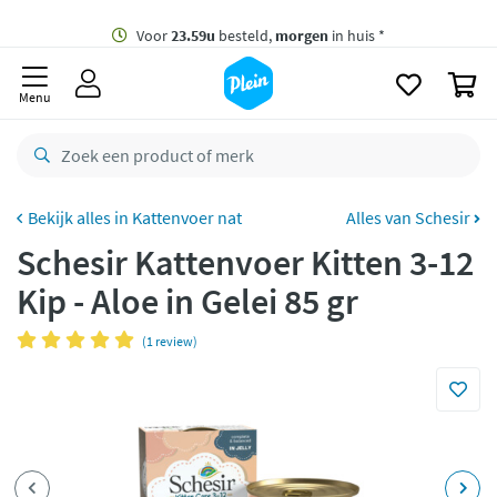
naar
oofdinhoud
Gratis
bezorging vanaf 35,- *
zoeken
0
Voor
23.59u
besteld,
morgen
in huis *
Menu
Gratis
retourneren
8,8/10
Goed
CO2 neutraal
bezorgd
Kattenvoer nat
Alles van Schesir
Schesir Kattenvoer Kitten 3-12
Betaal met Klarna
Kip - Aloe in Gelei 85 gr
(1 review)