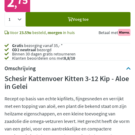
2
75
,
Voeg
Voeg toe
toe
Voor
23.59u
besteld,
morgen
in huis
Betaal met
Gratis
bezorging vanaf 35,- *
CO2 neutraal
bezorgd
Binnen 30 dagen gratis retourneren
Klanten beoordelen ons met
8,8/10
Omschrijving
Schesir Kattenvoer Kitten 3-12 Kip - Aloe
in Gelei
Recept op basis van echte kipfilets, fijngesneden en verrijkt
met een topping van aloë, een plant die bekend staat om zijn
heilzame eigenschappen, en een kleine toevoeging van
zaadolie die omega-vetzuren levert. Het gerecht heeft de vorm
van een gelei, voor een aantrekkelijke en compactere