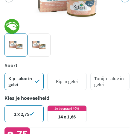
Soort
Kip - aloe in
Tonijn - aloe in
Kip in gelei
gelei
gelei
Kies je hoeveelheid
Je bespaart 40%
1 x 2,75
14 x 1,66