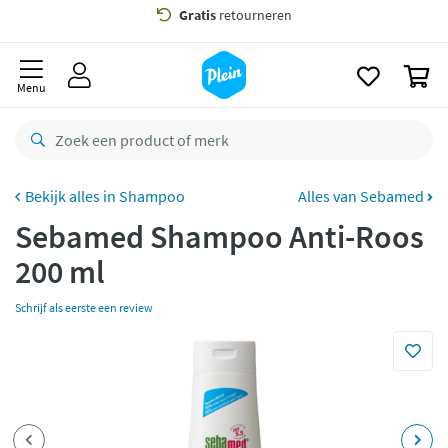
naar
oofdinhoud
Gratis
bezorging vanaf 35,- *
zoeken
0
Voor
23.59u
besteld,
morgen
in huis *
Menu
Gratis
retourneren
8,8/10
Goed
CO2 neutraal
bezorgd
Shampoo
Alles van Sebamed
Sebamed Shampoo Anti-Roos
Betaal met Klarna
200 ml
Schrijf als eerste een review