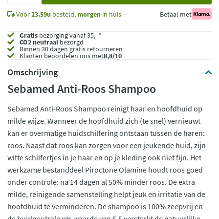
Voor
23.59u
besteld,
morgen
in huis
Betaal met
Gratis
bezorging vanaf 35,- *
CO2 neutraal
bezorgd
Binnen 30 dagen gratis retourneren
Klanten beoordelen ons met
8,8/10
Omschrijving
Sebamed Anti-Roos Shampoo
Sebamed Anti-Roos Shampoo reinigt haar en hoofdhuid op
milde wijze. Wanneer de hoofdhuid zich (te snel) vernieuwt
kan er overmatige huidschilfering ontstaan tussen de haren:
roos. Naast dat roos kan zorgen voor een jeukende huid, zijn
witte schilfertjes in je haar en op je kleding ook niet fijn. Het
werkzame bestanddeel Piroctone Olamine houdt roos goed
onder controle: na 14 dagen al 50% minder roos. De extra
milde, reinigende samenstelling helpt jeuk en irritatie van de
hoofdhuid te verminderen. De shampoo is 100% zeepvrij en
de huidneutrale pH-waarde van 5,5 versterkt de natuurlijke