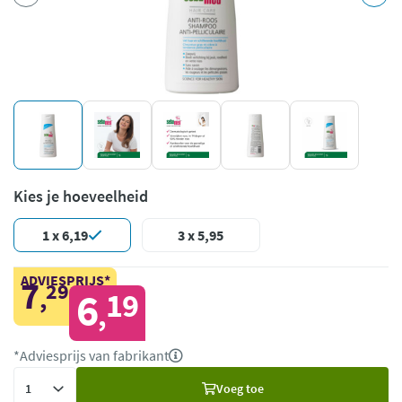
Kies je hoeveelheid
1 x 6,19
3 x 5,95
ADVIESPRIJS*
7
29
,
6
19
,
*Adviesprijs van fabrikant
Voeg
Voeg toe
toe