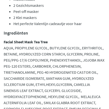
2 Gezichtsmaskers
Peel-off masker
2 Klei maskers
Het perfecte Valentijn cadeautje voor haar
Ingrediënten
Facial Sheet Mask Tea Tree
AQUA, PROPYLENE GLYCOL, BUTYLENE GLYCOL, ERYTHRITOL,
BETAINE, HYDROLYZED CORN STARCH, GLYCERIN, PROLINE,
PEG/PPG-17/6 COPOLYMER, PHENOXYETHANOL, JOJOBA WAX
PEG-120 ESTERS, CARBOMER, CHLORPHENESIN,
TRIETHANOLAMINE, PEG-40 HYDROGENATED CASTOR OIL,
SACCHARIDE ISOMERATE, XANTHAN GUM, HYDROLYZED
SCLEROTIUM GUM, ETHYLHEXYLGLYCERIN, CAMELLIA
SINENSIS LEAF EXTRACT, GLYCERYL GLUCOSIDE,
HYDROXYACETOPHENONE, HEXYLENE GLYCOL, MELALEUCA
ALTERNIFOLIA LEAF OIL, SMILAX GLABRA ROOT EXTRACT,
SOPHORA FLAVESCENS ROOT EXTRACT, RHEUM OFFICINALE