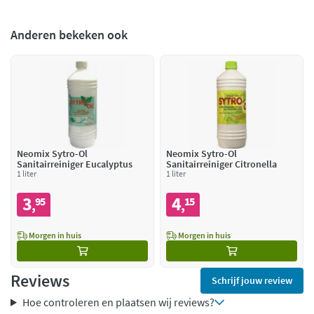
Anderen bekeken ook
Neomix Sytro-Ol
Neomix Sytro-Ol
Sanitairreiniger Eucalyptus
Sanitairreiniger Citronella
1 liter
1 liter
3
4
95
15
,
,
Morgen in huis
Morgen in huis
Reviews
Schrijf jouw review
Hoe controleren en plaatsen wij reviews?