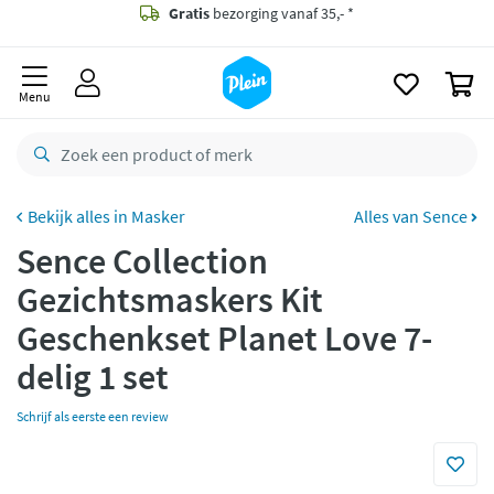
naar
oofdinhoud
Gratis
bezorging vanaf 35,- *
zoeken
0
Voor
23.59u
besteld,
morgen
in huis *
Menu
Gratis
retourneren
8,8/10
Goed
CO2 neutraal
bezorgd
Masker
Alles van Sence
Sence Collection
Betaal met Klarna
Gezichtsmaskers Kit
Geschenkset Planet Love 7-
delig 1 set
Schrijf als eerste een review