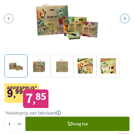
ADVIESPRIJS*
9
99
,
7
85
,
*Adviesprijs van fabrikant
Voeg
Voeg toe
toe