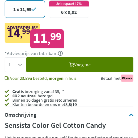
Je bespaart 17%
1 x 11,99
6 x 9,92
ADVIESPRIJS*
14
99
,
11
99
,
*Adviesprijs van fabrikant
Voeg
Voeg toe
toe
Voor
23.59u
besteld,
morgen
in huis
Betaal met
Gratis
bezorging vanaf 35,- *
CO2 neutraal
bezorgd
Binnen 30 dagen gratis retourneren
Klanten beoordelen ons met
8,8/10
Omschrijving
Sensista Color Gel Cotton Candy
Het is supereenvoudig om zelf thuis een perfecte gel manicure