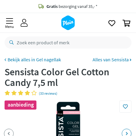
naar
oofdinhoud
Gratis
bezorging vanaf 35,- *
zoeken
0
Voor
23.59u
besteld,
morgen
in huis *
Menu
Gratis
retourneren
8,8/10
Goed
CO2 neutraal
bezorgd
Gel nagellak
Alles van Sensista
Sensista Color Gel Cotton
Betaal met Klarna
Candy 7,5 ml
(33 reviews)
aanbieding