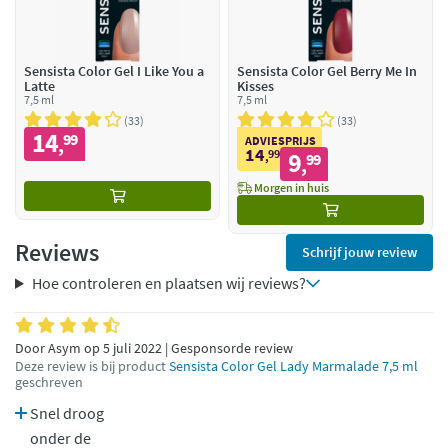
Sensista Color Gel I Like You a
Sensista Color Gel Berry Me In
Latte
Kisses
7,5 ml
7,5 ml
33
33
14
99
,
ADVIESPRIJS
14
99
9
,
99
,
Morgen in huis
Reviews
Schrijf jouw review
Hoe controleren en plaatsen wij reviews?
Door Asym op 5 juli 2022 | Gesponsorde review
Deze review is bij product
Sensista Color Gel Lady Marmalade 7,5 ml
geschreven
Snel droog
onder de