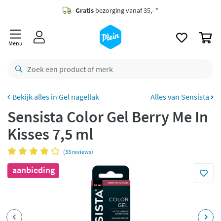
naar
oofdinhoud
Gratis
bezorging vanaf 35,- *
zoeken
0
Bestelling uiterlijk
zaterdag
in huis *
Menu
Gratis
retourneren
8,8/10
Goed
CO2 neutraal
bezorgd
Gel nagellak
Alles van Sensista
Sensista Color Gel Berry Me In
Betaal met Klarna
Kisses 7,5 ml
(33 reviews)
aanbieding