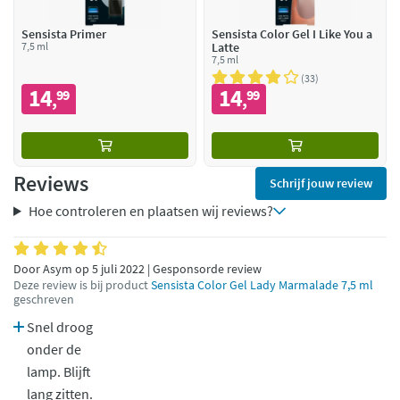
Sensista Primer
Sensista Color Gel I Like You a
7,5 ml
Latte
7,5 ml
33
14
14
99
99
,
,
Reviews
Schrijf jouw review
Hoe controleren en plaatsen wij reviews?
Door Asym op 5 juli 2022 | Gesponsorde review
Deze review is bij product
Sensista Color Gel Lady Marmalade 7,5 ml
geschreven
Snel droog
onder de
lamp. Blijft
lang zitten.