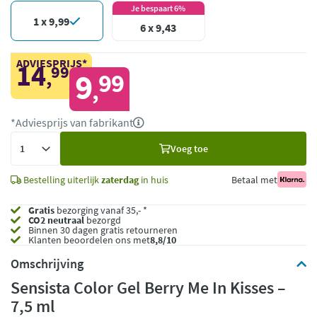
Je bespaart 6%
1 x 9,99
6 x 9,43
ADVIESPRIJS*
14
99
,
9
99
,
*Adviesprijs van fabrikant
Voeg
Voeg toe
toe
Bestelling uiterlijk
zaterdag
in huis
Betaal met
Gratis
bezorging vanaf 35,- *
CO2 neutraal
bezorgd
Binnen 30 dagen gratis retourneren
Klanten beoordelen ons met
8,8/10
Omschrijving
Sensista Color Gel Berry Me In Kisses –
7,5 ml