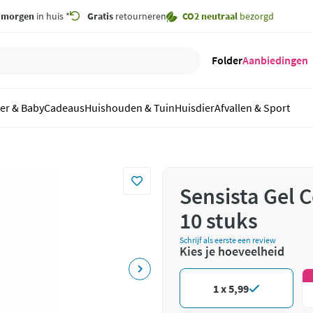
,
morgen
in huis *
Gratis
retourneren
CO2 neutraal
bezorgd
Folder
Aanbiedingen
er & Baby
Cadeaus
Huishouden & Tuin
Huisdier
Afvallen & Sport
Sensista Gel 
10 stuks
Schrijf als eerste een review
Kies je hoeveelheid
1 x 5,99