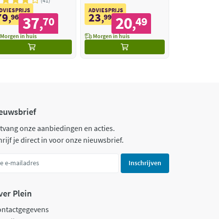
41
DVIESPRIJS
ADVIESPRIJS
79
23
,
96
,
99
37
20
70
49
,
,
Morgen in huis
Morgen in huis
euwsbrief
tvang onze aanbiedingen en acties.
rijf je direct in voor onze nieuwsbrief.
Inschrijven
ver Plein
ontactgegevens