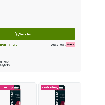
Voeg toe
gen
in huis
Betaal met
*
ourneren
t
8,8/10
anbieding
aanbieding