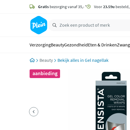
naar
hoofdinhoud
Gratis
bezorging vanaf 35,- *
Voor
23.59u
besteld
zoeken
Verzorging
Beauty
Gezondheid
Eten & Drinken
Zwang
Beauty
Gel nagellak
aanbieding