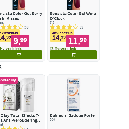
sista Color Gel Berry
Sensista Color Gel Wine
 In Kisses
O'Clock
 ml
7,5 ml
33
33
DVIESPRIJS
ADVIESPRIJS
14
14
,
99
,
99
9
11
99
99
,
,
Morgen in huis
Morgen in huis
k
anbieding
Olay Total Effects 7-
Balneum Badolie Forte
-1 Anti-veroudering
500 ml
chtcrème
ml