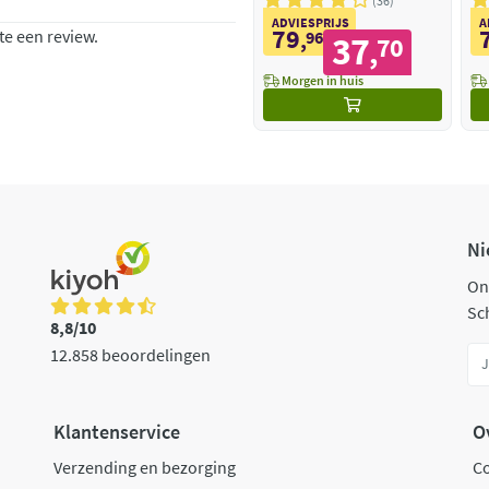
36
ADVIESPRIJS
A
79
te een review.
,
96
37
70
,
Morgen in huis
Ni
On
Sch
8,8/10
12.858 beoordelingen
Klantenservice
O
Verzending en bezorging
C