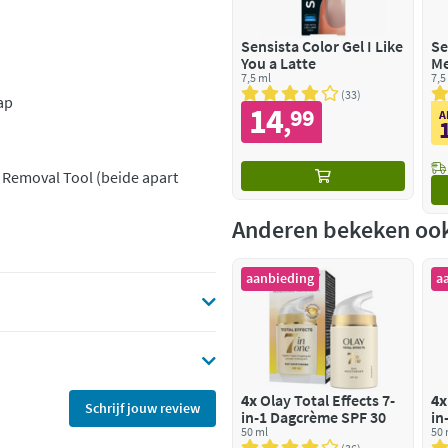
Sensista Color Gel I Like
Sen
You a Latte
Me
7,5 ml
7,5
33
ap
14
99
,
A
 Removal Tool (beide apart
Anderen bekeken oo
aanbieding
a
4x
Olay Total Effects 7-
4x
Schrijf jouw review
in-1 Dagcrème SPF 30
in
50 ml
Na
50 