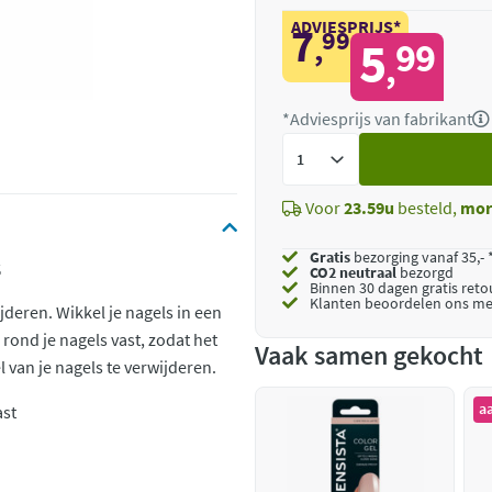
ADVIESPRIJS*
7
99
,
5
99
,
*Adviesprijs van fabrikant
Voeg
toe
Voor
23.59u
besteld,
mor
Gratis
bezorging vanaf 35,- 
s
CO2 neutraal
bezorgd
Binnen 30 dagen gratis ret
Klanten beoordelen ons me
deren. Wikkel je nagels in een
 rond je nagels vast, zodat het
Vaak samen gekocht
 van je nagels te verwijderen.
a
ast