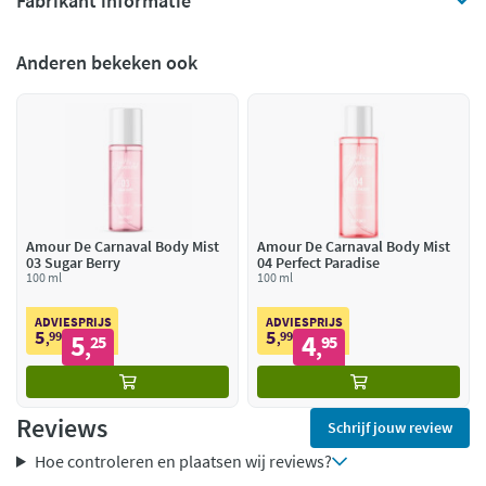
Fabrikant informatie
Anderen bekeken ook
Amour De Carnaval Body Mist
Amour De Carnaval Body Mist
03 Sugar Berry
04 Perfect Paradise
100 ml
100 ml
ADVIESPRIJS
ADVIESPRIJS
5
5
99
5
99
4
,
25
,
95
,
,
Reviews
Schrijf jouw review
Hoe controleren en plaatsen wij reviews?