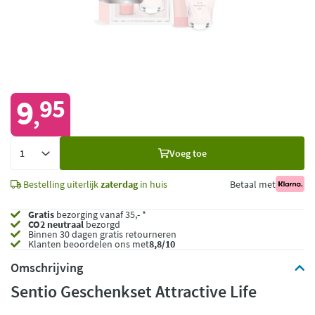
9
95
,
Voeg
Voeg toe
toe
Bestelling uiterlijk
zaterdag
in huis
Betaal met
Gratis
bezorging vanaf 35,- *
CO2 neutraal
bezorgd
Binnen 30 dagen gratis retourneren
Klanten beoordelen ons met
8,8/10
Omschrijving
Sentio Geschenkset Attractive Life