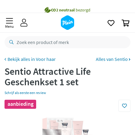
naar
Gratis
bezorging vanaf 35,- *
oofdinhoud
zoeken
Bestelling uiterlijk
zaterdag
in huis *
0
Menu
Gratis
retourneren
8,8/10
Goed
CO2 neutraal
bezorgd
Voor haar
Alles van Sentio
Betaal met Klarna
Sentio Attractive Life
Geschenkset 1 set
Schrijf als eerste een review
aanbieding