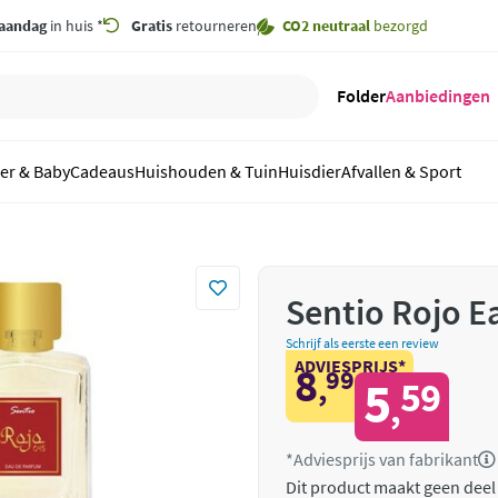
aandag
in huis *
Gratis
retourneren
CO2 neutraal
bezorgd
Folder
Aanbiedingen
er & Baby
Cadeaus
Huishouden & Tuin
Huisdier
Afvallen & Sport
Sentio Rojo E
Schrijf als eerste een review
ADVIESPRIJS*
8
99
,
5
59
,
*Adviesprijs van fabrikant
Dit product maakt geen deel