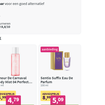
aar
voor een goed alternatief
*
ourneren
t
8,8/10
k
aanbieding
our De Carnaval
Sentio Suffix Eau De
dy Mist 04 Perfect
Parfum
radise
 ml
100 ml
DVIESPRIJS
ADVIESPRIJS
5
8
,
99
,
99
4
5
79
09
,
,