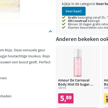
kijkje in de categorie
Voor h
Voor haar
Gratis
bezorging vanaf 35,- 
CO2 neutraal
bezorgd
Binnen 30 dagen gratis ret
Klanten beoordelen ons me
Anderen bekeken oo
fum Rojo. Deze sensuele geur
eugje houtachtige muskus. Rojo
rtrouwen een boost geeft. Perfect
tonen
Amour De Carnaval
Am
Body Mist 03 Sugar
Bo
Berry
100 ml
Pa
100
5
enheden
89
,
A