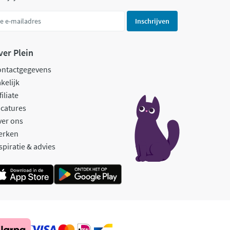
Inschrijven
ver Plein
ontactgegevens
kelijk
filiate
catures
ver ons
erken
spiratie & advies