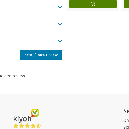
Schrijf jouw review
te een review.
Ni
On
Sch