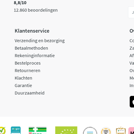
8,8/10
12.860 beoordelingen
Klantenservice
O
Verzending en bezorging
C
Betaalmethoden
Za
Rekeninginformatie
Af
Bestelproces
Va
Retourneren
O
Klachten
M
Garantie
In
Duurzaamheid