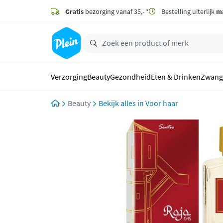
naar
hoofdinhoud
Gratis
bezorging vanaf 35,- *
Bestelling uiterlijk
m
zoeken
Verzorging
Beauty
Gezondheid
Eten & Drinken
Zwang
Beauty
Voor haar