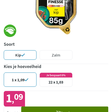
Soort
Kip
Zalm
Kies je hoeveelheid
Je bespaart 6%
1 x 1,09
22 x 1,03
1
09
,
Voeg