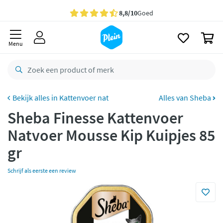
naar
oofdinhoud
Gratis
bezorging vanaf 35,- *
zoeken
0
Voor
23.59u
besteld,
morgen
in huis *
Menu
Gratis
retourneren
8,8/10
Goed
CO2 neutraal
bezorgd
Kattenvoer nat
Alles van Sheba
Sheba Finesse Kattenvoer
Betaal met Klarna
Natvoer Mousse Kip Kuipjes 85
gr
Schrijf als eerste een review