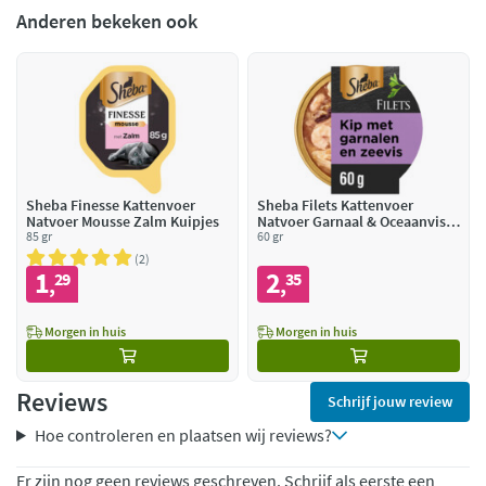
Anderen bekeken ook
Sheba Finesse Kattenvoer
Sheba Filets Kattenvoer
Natvoer Mousse Zalm Kuipjes
Natvoer Garnaal & Oceaanvis &
85 gr
Kip in Saus
60 gr
2
1
2
29
35
,
,
Morgen in huis
Morgen in huis
Reviews
Schrijf jouw review
Hoe controleren en plaatsen wij reviews?
Er zijn nog geen reviews geschreven. Schrijf als eerste een