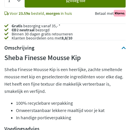
Voeg toe
toe
Voor
23.59u
besteld,
morgen
in huis
Betaal met
Gratis
bezorging vanaf 35,- *
CO2 neutraal
bezorgd
Binnen 30 dagen gratis retourneren
Klanten beoordelen ons met
8,8/10
Omschrijving
Sheba Finesse Mousse Kip
Sheba Finesse Mousse Kip is een heerlijke, zachte smeltende
mousse met kip en geselecteerde ingrediënten voor elke dag.
Het heeft een fijne textuur die makkelijk verteerbaar is,
smakelijk en verfijnd.
100% recyclebare verpakking
Onweerstaanbaar lekkere maaltijd voor je kat
In handige portieverpakking
Voedingsadvies