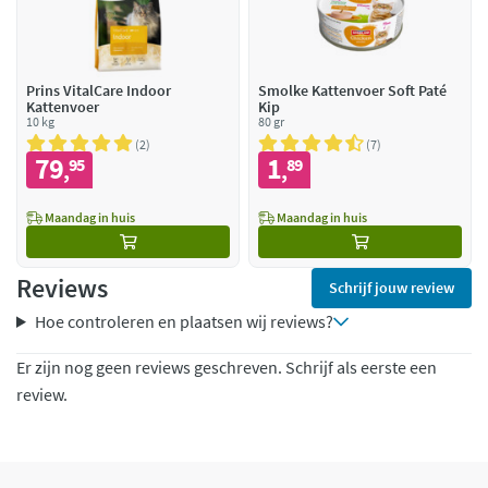
Prins VitalCare Indoor
Smolke Kattenvoer Soft Paté
Kattenvoer
Kip
10 kg
80 gr
2
7
79
1
95
89
,
,
Maandag in huis
Maandag in huis
Reviews
Schrijf jouw review
Hoe controleren en plaatsen wij reviews?
Er zijn nog geen reviews geschreven. Schrijf als eerste een
review.