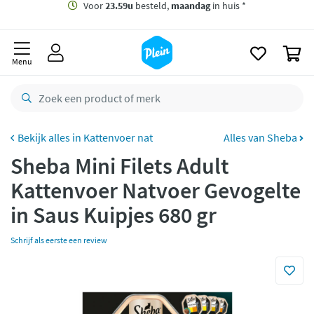
naar
oofdinhoud
Gratis
bezorging vanaf 35,- *
zoeken
0
Voor
23.59u
besteld,
maandag
in huis *
Menu
Gratis
retourneren
8,8/10
Goed
CO2 neutraal
bezorgd
Kattenvoer nat
Alles van Sheba
Sheba Mini Filets Adult
Betaal met Klarna
Kattenvoer Natvoer Gevogelte
in Saus Kuipjes 680 gr
Schrijf als eerste een review