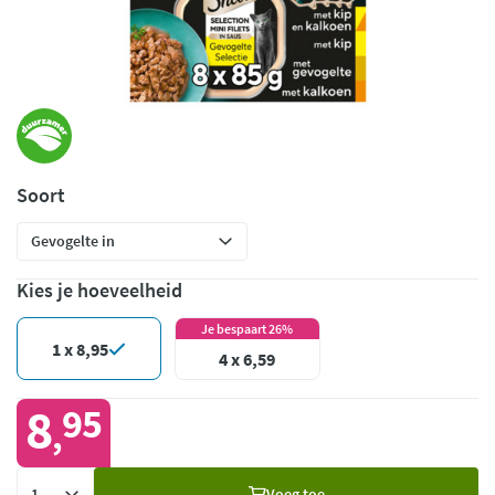
Soort
Kies je hoeveelheid
Je bespaart 26%
1 x 8,95
4 x 6,59
8
95
,
Voeg
Voeg toe