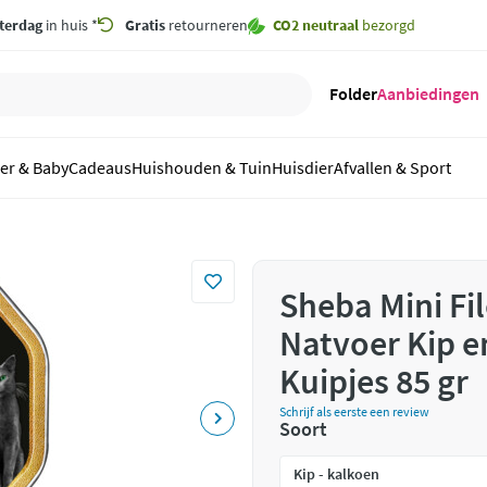
terdag
in huis *
Gratis
retourneren
CO2 neutraal
bezorgd
Folder
Aanbiedingen
er & Baby
Cadeaus
Huishouden & Tuin
Huisdier
Afvallen & Sport
Sheba Mini Fi
Natvoer Kip e
Kuipjes 85 gr
Schrijf als eerste een review
Soort