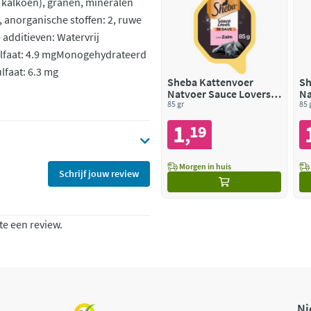
% kalkoen), granen, mineralen
5, anorganische stoffen: 2, ruwe
e additieven: Watervrij
ulfaat: 4.9 mgMonogehydrateerd
faat: 6.3 mg
Sheba Kattenvoer
Sh
Natvoer Sauce Lovers
Na
Zalm
85 gr
To
85 
1
19
,
Morgen in huis
Schrijf jouw review
te een review.
Ni