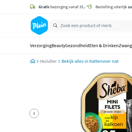
naar
hoofdinhoud
Gratis
bezorging vanaf 35,- *
Bestelling uiterlijk
za
zoeken
Verzorging
Beauty
Gezondheid
Eten & Drinken
Zwang
Huisdier
Kattenvoer nat