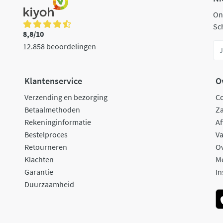
On
Sch
8,8/10
12.858 beoordelingen
Klantenservice
O
Verzending en bezorging
C
Betaalmethoden
Za
Rekeninginformatie
Af
Bestelproces
Va
Retourneren
O
Klachten
M
Garantie
In
Duurzaamheid