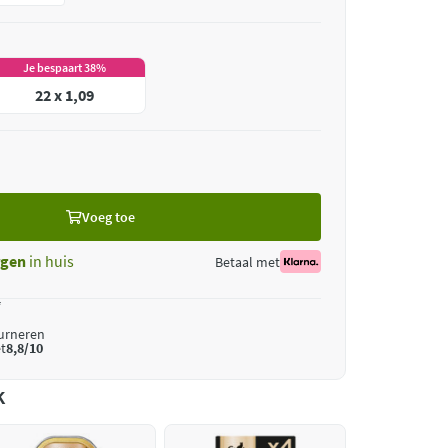
Je bespaart 38%
22 x 1,09
Voeg toe
gen
in huis
Betaal met
*
ourneren
t
8,8/10
k