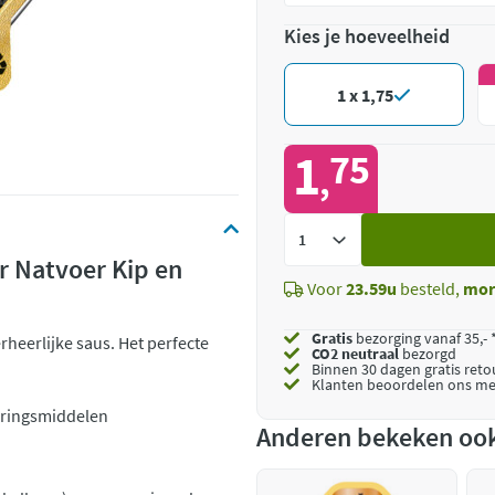
Kies je hoeveelheid
1 x 1,75
1
75
,
Voeg
toe
r Natvoer Kip en
Voor
23.59u
besteld,
mor
Gratis
bezorging vanaf 35,- 
rheerlijke saus. Het perfecte
CO2 neutraal
bezorgd
Binnen 30 dagen gratis ret
Klanten beoordelen ons me
eringsmiddelen
Anderen bekeken oo