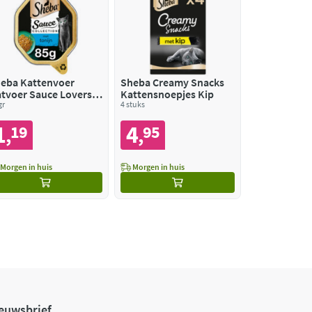
eba Kattenvoer
Sheba Creamy Snacks
tvoer Sauce Lovers
Kattensnoepjes Kip
nijn
gr
4 stuks
1
4
19
95
,
,
Morgen in huis
Morgen in huis
euwsbrief