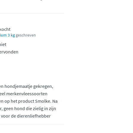
ekocht
ium 3 kg
geschreven
iet
ervonden
een hondjemaatje gekregen,
veel merkenvleessoorten
en op het product Smolke. Na
 geen hond die zielig in zijn
 voor de dierenliefhebber