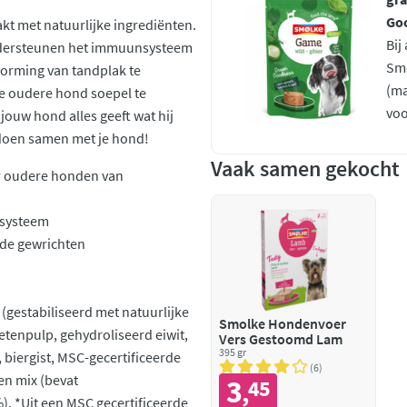
Go
kt met natuurlijke ingrediënten.
Bij
ondersteunen het immuunsysteem
Sm
vorming van tandplak te
(ma
e oudere hond soepel te
voo
jouw hond alles geeft wat hij
n doen samen met je hond!
Vaak samen gekocht
or oudere honden van
nsysteem
 de gewrichten
(gestabiliseerd met natuurlijke
Smolke Hondenvoer
ietenpulp, gehydroliseerd eiwit,
Vers Gestoomd Lam
395 gr
 biergist, MSC-gecertificeerde
6
len mix (bevat
3
45
,
. *Uit een MSC gecertificeerde