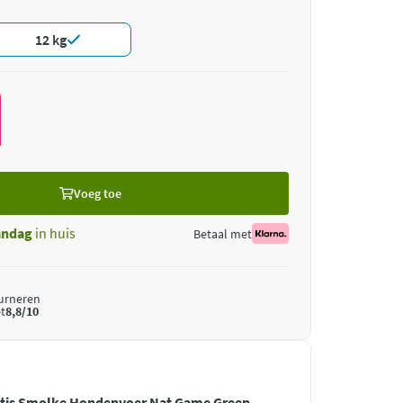
12 kg
Voeg toe
ndag
in huis
Betaal met
ourneren
t
8,8/10
atis Smolke Hondenvoer Nat Game Green