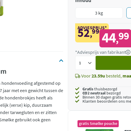
Inhoud
3 kg
ADVIESPRIJS*
52
99
,
44
99
,
*Adviesprijs van fabrikant
Voeg
toe
um
Voor
23.59u
besteld,
maa
én hondenvoeding afgestemd op
Gratis
thuisbezorgd
 jaar met een gewicht tussen de
CO2 neutraal
bezorgd
Binnen 30 dagen gratis ret
nde hondenbrokjes heeft als
Klanten beoordelen ons me
elijk (verse) kip, duurzaam
nder tarwegluten en er zitten
 Smølke gebruikt ook geen
gratis Smølke pouche
gr