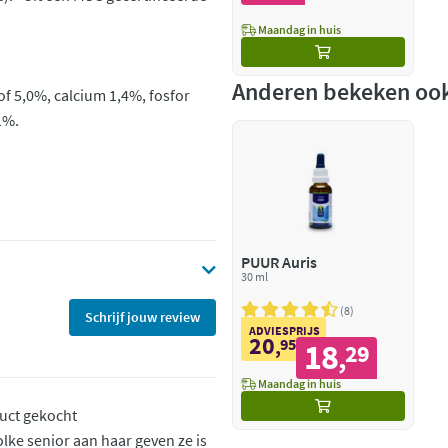
Maandag in huis
Anderen bekeken oo
of 5,0%, calcium 1,4%, fosfor
,1%.
PUUR Auris
30 ml
8
Schrijf jouw review
ADVIESPRIJS
20
,
95
18
29
,
Maandag in huis
duct gekocht
lke senior aan haar geven ze is