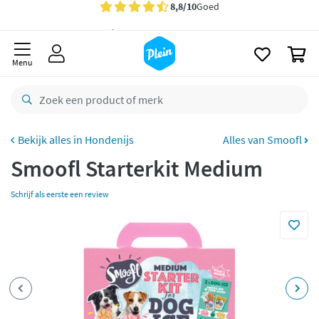
naar
oofdinhoud
Gratis
bezorging vanaf 35,- *
zoeken
0
Voor
23.59u
besteld,
morgen
in huis *
Menu
Gratis
retourneren
8,8/10
Goed
CO2 neutraal
bezorgd
Hondenijs
Alles van Smoofl
Smoofl Starterkit Medium
Betaal met Klarna
Schrijf als eerste een review