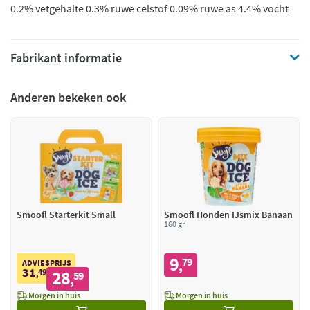
0.2% vetgehalte 0.3% ruwe celstof 0.09% ruwe as 4.4% vocht
Fabrikant informatie
Anderen bekeken ook
Smoofl Starterkit Small
Smoofl Honden IJsmix Banaan
160 gr
9
79
,
ADVIESPRIJS
31
49
28
,
59
,
Morgen in huis
Morgen in huis