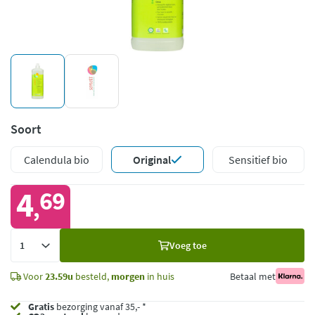
Soort
Calendula bio
Original
Sensitief bio
4
69
,
Voeg
Voeg toe
toe
Voor
23.59u
besteld,
morgen
in huis
Betaal met
Gratis
bezorging vanaf 35,- *