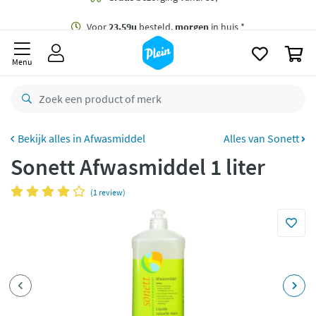
naar
oofdinhoud
Gratis
bezorging vanaf 35,- *
zoeken
0
Voor
23.59u
besteld,
morgen
in huis *
Menu
Gratis
retourneren
8,8/10
Goed
CO2 neutraal
bezorgd
Afwasmiddel
Alles van Sonett
Sonett Afwasmiddel 1 liter
Betaal met Klarna
(1 review)