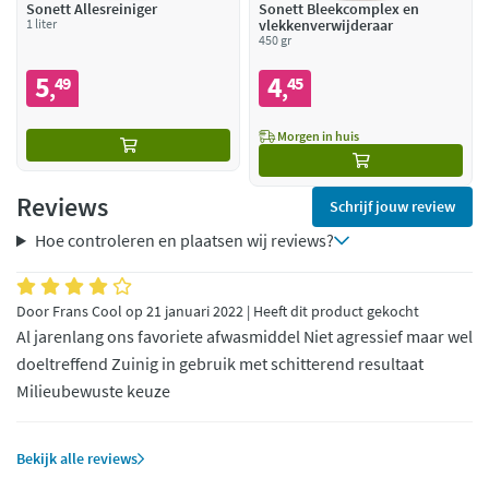
Sonett Allesreiniger
Sonett Bleekcomplex en
1 liter
vlekkenverwijderaar
450 gr
5
4
49
45
,
,
Morgen in huis
Reviews
Schrijf jouw review
Hoe controleren en plaatsen wij reviews?
Door Frans Cool op 21 januari 2022 | Heeft dit product gekocht
Al jarenlang ons favoriete afwasmiddel Niet agressief maar wel
doeltreffend Zuinig in gebruik met schitterend resultaat
Milieubewuste keuze
Bekijk alle reviews