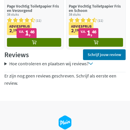
Page Vochtig Toiletpapier Fris
Page Vochtig Toiletpapier Fris
en Verzorgend
en Schoon
38 stuks
38 stuks
11
11
ADVIESPRIJS
ADVIESPRIJS
2
2
19
1
19
1
,
46
,
46
V.A.
V.A.
,
,
Reviews
Schrijf jouw review
Hoe controleren en plaatsen wij reviews?
Er zijn nog geen reviews geschreven. Schrijf als eerste een
review.