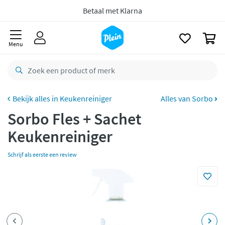
naar
oofdinhoud
zoeken
Gratis
retourneren
0
8,8/10
Goed
Menu
CO2 neutraal
bezorgd
Betaal met Klarna
Keukenreiniger
Alles van Sorbo
Sorbo Fles + Sachet
Keukenreiniger
Schrijf als eerste een review