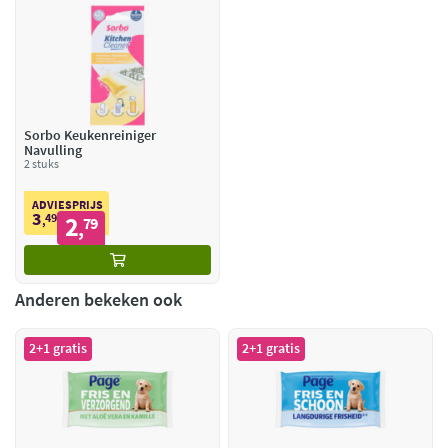
Sorbo Keukenreiniger
Navulling
2 stuks
ADVIESPRIJS
3
49
2
,
79
,
Anderen bekeken ook
2+1 gratis
2+1 gratis