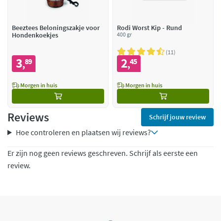
Beeztees Beloningszakje voor
Rodi Worst Kip - Rund
Hondenkoekjes
400 gr
11
3
2
89
45
,
,
Morgen in huis
Morgen in huis
Reviews
Schrijf jouw review
Hoe controleren en plaatsen wij reviews?
Er zijn nog geen reviews geschreven. Schrijf als eerste een
review.