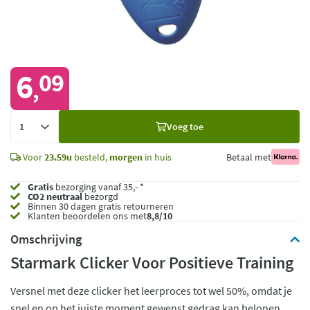
6
09
,
Voeg
Voeg toe
toe
Voor
23.59u
besteld,
morgen
in huis
Betaal met
Gratis
bezorging vanaf 35,- *
CO2 neutraal
bezorgd
Binnen 30 dagen gratis retourneren
Klanten beoordelen ons met
8,8/10
Omschrijving
Starmark Clicker Voor Positieve Training
Versnel met deze clicker het leerproces tot wel 50%, omdat je
snel en op het juiste moment gewenst gedrag kan belonen.