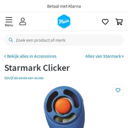
naar
Voor
23.59u
besteld,
morgen
in huis *
oofdinhoud
zoeken
Gratis
retourneren
0
Menu
8,8/10
Goed
CO2 neutraal
bezorgd
Betaal met Klarna
Accessoires
Alles van Starmark
Starmark Clicker
Schrijf als eerste een review