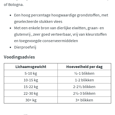
of Bologna.
Een hoog percentage hoogwaardige grondstoffen, met
geselecteerde stukken vlees
Met een enkele bron van dierlijke eiwitten, graan- en
glutenvrij , zeer goed verteerbaar, vrij van kleurstoffen
en toegevoegde conserveermiddelen
Dierproefvrij
Voedingsadvies
Lichaamsgewicht
Hoeveelheid per dag
5-10 kg
½-1 blikken
10-15 kg
1-2 blikken
15-22 kg
2-2½ blikken
22-30 kg
2½-3 blikken
30+ kg
3+ blikken