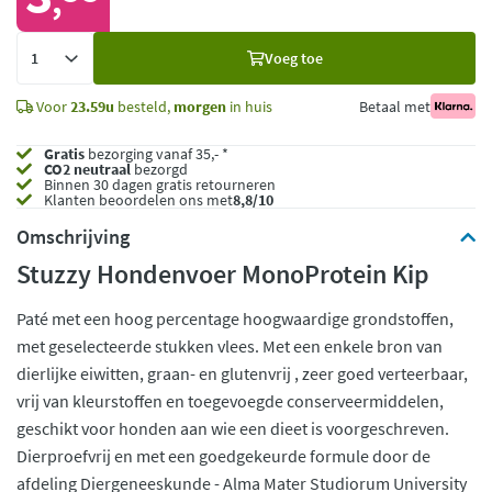
,
Voeg
Voeg toe
toe
Voor
23.59u
besteld,
morgen
in huis
Betaal met
Gratis
bezorging vanaf 35,- *
CO2 neutraal
bezorgd
Binnen 30 dagen gratis retourneren
Klanten beoordelen ons met
8,8/10
Omschrijving
Stuzzy Hondenvoer MonoProtein Kip
Paté met een hoog percentage hoogwaardige grondstoffen,
met geselecteerde stukken vlees. Met een enkele bron van
dierlijke eiwitten, graan- en glutenvrij , zeer goed verteerbaar,
vrij van kleurstoffen en toegevoegde conserveermiddelen,
geschikt voor honden aan wie een dieet is voorgeschreven.
Dierproefvrij en met een goedgekeurde formule door de
afdeling Diergeneeskunde - Alma Mater Studiorum University