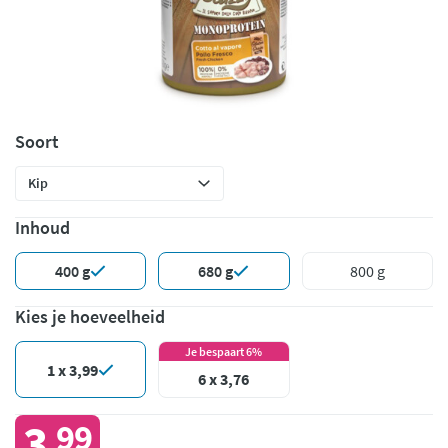
Soort
Inhoud
400 g
680 g
800 g
Kies je hoeveelheid
Je bespaart 6%
1 x 3,99
6 x 3,76
3
99