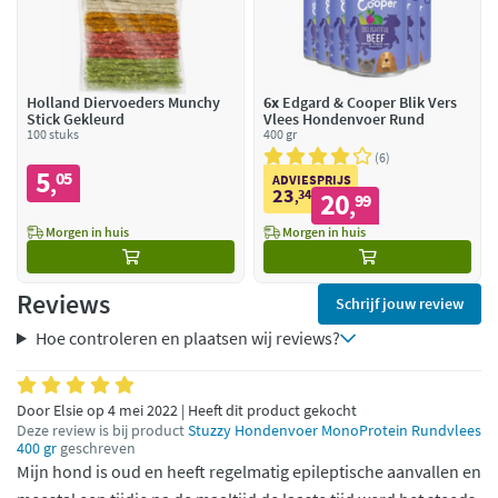
Holland Diervoeders Munchy
6x
Edgard & Cooper Blik Vers
Stick Gekleurd
Vlees Hondenvoer Rund
100 stuks
400 gr
6
5
05
,
ADVIESPRIJS
23
34
20
,
99
,
Morgen in huis
Morgen in huis
Reviews
Schrijf jouw review
Hoe controleren en plaatsen wij reviews?
Door Elsie op 4 mei 2022 | Heeft dit product gekocht
Deze review is bij product
Stuzzy Hondenvoer MonoProtein Rundvlees
400 gr
geschreven
Mijn hond is oud en heeft regelmatig epileptische aanvallen en