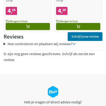
Kruiden
100 gr
Broccoli
100 gr
4
4
19
19
,
,
Morgen in huis
Morgen in huis
Reviews
Schrijf jouw review
Hoe controleren en plaatsen wij reviews?
Er zijn nog geen reviews geschreven. Schrijf als eerste een
review.
Heb je vragen of direct advies nodig?