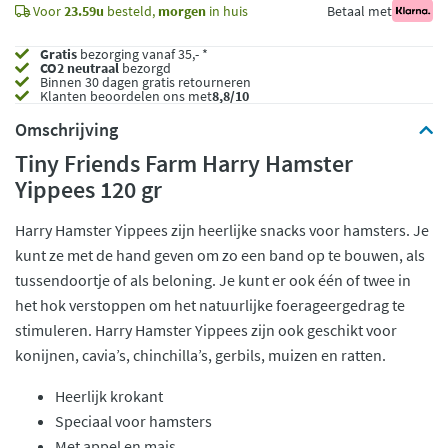
Voor
23.59u
besteld,
morgen
in huis
Betaal met
Gratis
bezorging vanaf 35,- *
CO2 neutraal
bezorgd
Binnen 30 dagen gratis retourneren
Klanten beoordelen ons met
8,8/10
Omschrijving
Tiny Friends Farm Harry Hamster
Yippees 120 gr
Harry Hamster Yippees zijn heerlijke snacks voor hamsters. Je
kunt ze met de hand geven om zo een band op te bouwen, als
tussendoortje of als beloning. Je kunt er ook één of twee in
het hok verstoppen om het natuurlijke foerageergedrag te
stimuleren. Harry Hamster Yippees zijn ook geschikt voor
konijnen, cavia’s, chinchilla’s, gerbils, muizen en ratten.
Heerlijk krokant
Speciaal voor hamsters
Met appel en mais