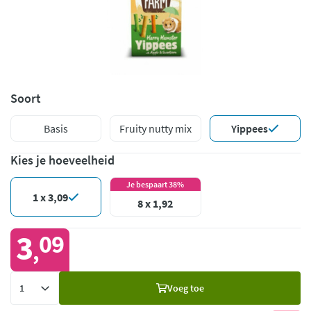
Soort
Basis
Fruity nutty mix
Yippees
Kies je hoeveelheid
Je bespaart 38%
1 x 3,09
8 x 1,92
3
09
,
Voeg
Voeg toe
toe