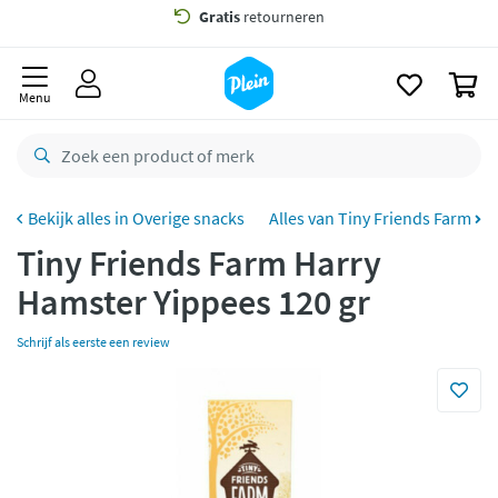
naar
oofdinhoud
Gratis
bezorging vanaf 35,- *
zoeken
0
Voor
23.59u
besteld,
morgen
in huis *
Menu
Gratis
retourneren
8,8/10
Goed
CO2 neutraal
bezorgd
Overige snacks
Alles van Tiny Friends Farm
Tiny Friends Farm Harry
Betaal met Klarna
Hamster Yippees 120 gr
Schrijf als eerste een review