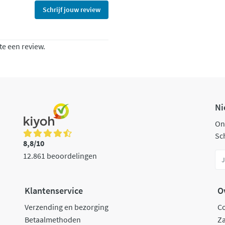
Schrijf jouw review
te een review.
Ni
On
Sch
8,8/10
12.861 beoordelingen
Klantenservice
O
Verzending en bezorging
C
Betaalmethoden
Za