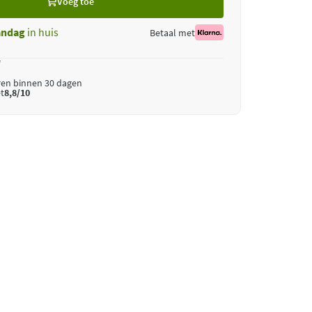
Voeg toe
ndag
in huis
Betaal met
*
ren binnen 30 dagen
t
8,8/10