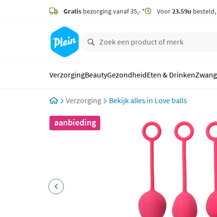
naar
hoofdinhoud
Gratis
bezorging vanaf 35,- *
Voor
23.59u
besteld
zoeken
Verzorging
Beauty
Gezondheid
Eten & Drinken
Zwang
Verzorging
Love balls
aanbieding