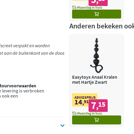
,
Maandag in huis
Anderen bekeken oo
discreet verpakt en worden
at aan de buitenkant van de doos
Easytoys Anaal Kralen
met Hartje Zwart
retourvoorwaarden
 levering is verbroken
n ook een
ADVIESPRIJS
14
,
91
7
15
,
Maandag in huis