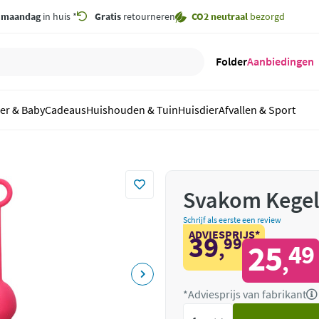
,
maandag
in huis *
Gratis
retourneren
CO2 neutraal
bezorgd
Folder
Aanbiedingen
er & Baby
Cadeaus
Huishouden & Tuin
Huisdier
Afvallen & Sport
Svakom Kegel 
Schrijf als eerste een review
ADVIESPRIJS*
39
99
,
25
49
,
*Adviesprijs van fabrikant
Voeg