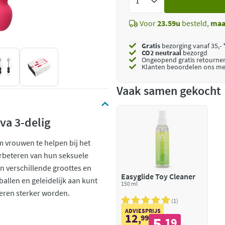
toe
Voor
23.59u
besteld,
maa
Gratis
bezorging vanaf 35,- 
CO2 neutraal
bezorgd
Ongeopend
gratis retourne
Klanten beoordelen ons me
Vaak samen gekocht
va 3-delig
 vrouwen te helpen bij het
rbeteren van hun seksuele
an verschillende groottes en
Easyglide Toy Cleaner
allen en geleidelijk aan kunt
150 ml
eren sterker worden.
1
ADVIESPRIJS
12
,
99
5
19