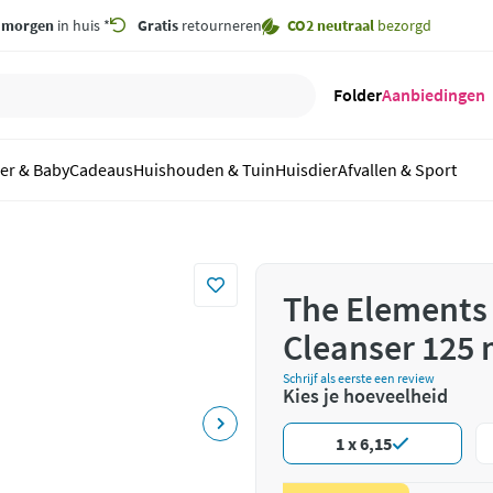
,
morgen
in huis *
Gratis
retourneren
CO2 neutraal
bezorgd
Folder
Aanbiedingen
er & Baby
Cadeaus
Huishouden & Tuin
Huisdier
Afvallen & Sport
The Elements 
Cleanser 125 
Schrijf als eerste een review
Kies je hoeveelheid
1 x 6,15