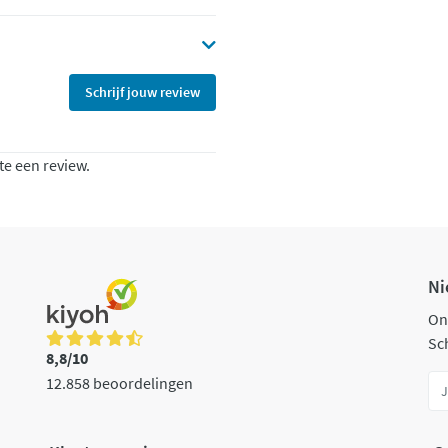
Schrijf jouw review
te een review.
Ni
On
Sch
8,8/10
12.858 beoordelingen