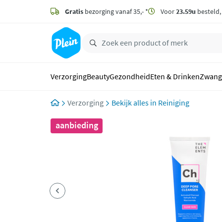
naar
hoofdinhoud
Gratis
bezorging vanaf 35,- *
Voor
23.59u
besteld
zoeken
Verzorging
Beauty
Gezondheid
Eten & Drinken
Zwang
Verzorging
Reiniging
aanbieding