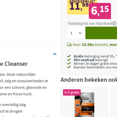
ADVIESPRIJS*
11
99
,
6
15
,
*Adviesprijs van fabrikant
Voeg
toe
Voor
23.59u
besteld,
mor
Gratis
bezorging vanaf 35,- 
CO2 neutraal
bezorgd
e Cleanser
Binnen 30 dagen gratis ret
Klanten beoordelen ons me
ser. Deze natuurlijke
Anderen bekeken oo
il, talg en onzuiverheden te
voor een schone, gezonde en
1+1 gratis
hone en frisse huid.
overtollig talg
uit te drogen