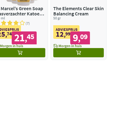
Marcel's Green Soap
The Elements Clear Skin
sverzachter Katoen
Balancing Cream
Vanilla 30 Wasbeurten
 ml
50 gr
7
DVIESPRIJS
ADVIESPRIJS
25
12
,
74
,
99
21
9
45
09
,
,
Morgen in huis
Morgen in huis