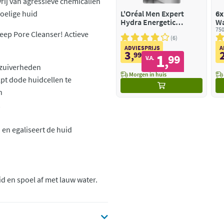
vrij van agressieve chemicaliën
voelige huid
L'Oréal Men Expert
6x
Hydra Energetic
Wa
Gezichtsmasker
& 
750
Deep Pore Cleanser! Actieve
6
ADVIESPRIJS
A
3
,
99
1
99
,
V.A.
nzuiverheden
Morgen in huis
lpt dode huidcellen te
n
 en egaliseert de huid
d en spoel af met lauw water.