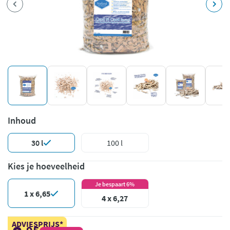
Inhoud
30 l
100 l
Kies je hoeveelheid
Je bespaart 6%
1 x 6,65
4 x 6,27
ADVIESPRIJS*