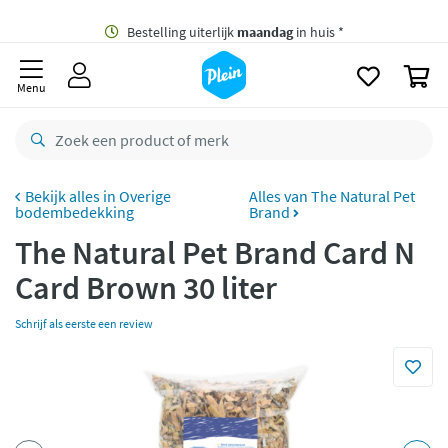
naar
oofdinhoud
Gratis
bezorging vanaf 35,- *
zoeken
0
Bestelling uiterlijk
maandag
in huis *
Menu
Gratis
retourneren
8,8/10
Goed
CO2 neutraal
bezorgd
Overige
Alles van The Natural Pet
bodembedekking
Brand
Betaal met Klarna
The Natural Pet Brand Card N
Card Brown 30 liter
Schrijf als eerste een review