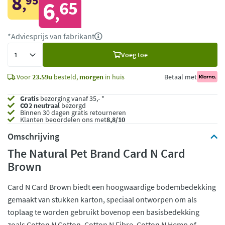
8
95
,
6
65
,
*Adviesprijs van fabrikant
Voeg
Voeg toe
toe
Voor
23.59u
besteld,
morgen
in huis
Betaal met
Gratis
bezorging vanaf 35,- *
CO2 neutraal
bezorgd
Binnen 30 dagen gratis retourneren
Klanten beoordelen ons met
8,8/10
Omschrijving
The Natural Pet Brand Card N Card
Brown
Card N Card Brown biedt een hoogwaardige bodembedekking
gemaakt van stukken karton, speciaal ontworpen om als
toplaag te worden gebruikt bovenop een basisbedekking
zoals Cotton N Cotton, Cotton N Fibre, Cotton N Hemp of