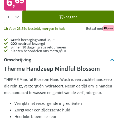
6
69
,
Voeg
Voeg toe
toe
Voor
23.59u
besteld,
morgen
in huis
Betaal met
Gratis
bezorging vanaf 35,- *
CO2 neutraal
bezorgd
Binnen 30 dagen gratis retourneren
Klanten beoordelen ons met
8,8/10
Omschrijving
Therme Handzeep Mindful Blossom
THERME Mindful Blossom Hand Wash is een zachte handzeep
die reinigt, verzorgt én hydrateert. Neem de tijd om je handen
met aandacht te wassen en geniet van de verfijnde geur.
Verrijkt met verzorgende ingrediënten
Zorgt voor een zijdezachte huid
Heerlijke bloemige geur