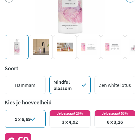
Soort
Mindful
Hammam
Zen white lotus
blossom
Kies je hoeveelheid
Je bespaart 26%
Je bespaart 53%
1 x 6,69
3 x 4,92
6 x 3,16