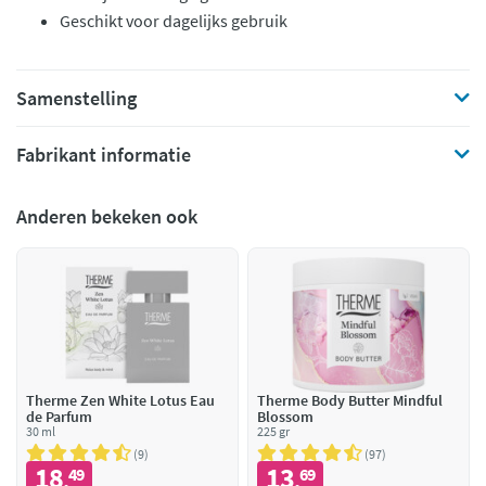
Geschikt voor dagelijks gebruik
Samenstelling
Fabrikant informatie
Anderen bekeken ook
Therme Zen White Lotus Eau
Therme Body Butter Mindful
de Parfum
Blossom
30 ml
225 gr
9
97
18
13
49
69
,
,