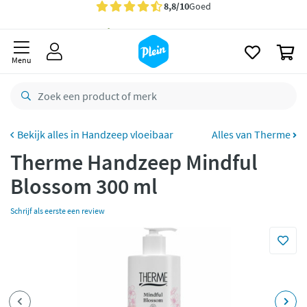
naar
oofdinhoud
Gratis
bezorging vanaf 35,- *
zoeken
0
Voor
23.59u
besteld,
morgen
in huis *
Menu
Gratis
retourneren
8,8/10
Goed
CO2 neutraal
bezorgd
Handzeep vloeibaar
Alles van Therme
Therme Handzeep Mindful
Betaal met Klarna
Blossom 300 ml
Schrijf als eerste een review