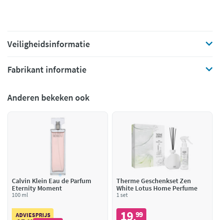
Veiligheidsinformatie
Fabrikant informatie
Anderen bekeken ook
Calvin Klein Eau de Parfum
Therme Geschenkset Zen
Eternity Moment
White Lotus Home Perfume
100 ml
1 set
19
99
,
ADVIESPRIJS