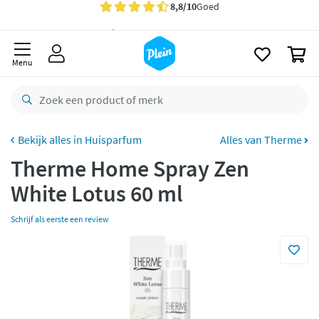
naar
Gratis
bezorging vanaf 35,- *
oofdinhoud
zoeken
Voor
23.59u
besteld,
morgen
in huis *
0
Menu
Gratis
retourneren
8,8/10
Goed
CO2 neutraal
bezorgd
Huisparfum
Alles van Therme
Betaal met Klarna
Therme Home Spray Zen
White Lotus 60 ml
Schrijf als eerste een review