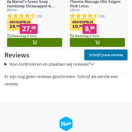
6x
Marcel's Green Soap
Therme Massage Olie Saigon
Handzeep Sinaasappel &
Pink Lotus
Jasmijn
500 ml
125 ml
15
16
ADVIESPRIJS
ADVIESPRIJS
29
10
94
27
99
8
,
09
,
89
,
,
Maandag in huis
Maandag in huis
Reviews
Schrijf jouw review
Hoe controleren en plaatsen wij reviews?
Er zijn nog geen reviews geschreven. Schrijf als eerste een
review.