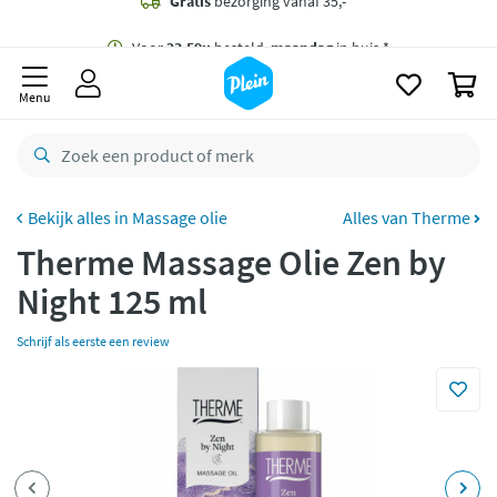
naar
oofdinhoud
Gratis
bezorging vanaf 35,- *
zoeken
0
Voor
23.59u
besteld,
maandag
in huis *
Menu
Gratis
retourneren
8,8/10
Goed
CO2 neutraal
bezorgd
Massage olie
Alles van Therme
Therme Massage Olie Zen by
Betaal met Klarna
Night 125 ml
Schrijf als eerste een review