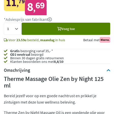
11
79
,
8
69
,
*Adviesprijs van fabrikant
Voeg
Voeg toe
toe
Voor
23.59u
besteld,
maandag
in huis
Betaal met
Gratis
bezorging vanaf 35,- *
CO2 neutraal
bezorgd
Binnen 30 dagen gratis retourneren
Klanten beoordelen ons met
8,8/10
Omschrijving
Therme Massage Olie Zen by Night 125
ml
Bereid jezelf voor op een goede nachtrust en prikkel je
zintuigen met deze luxe wellness beleving.
Therme Zen by Night Massage Oil is een voedende olie voor