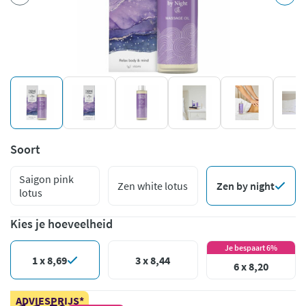
Soort
Saigon pink
Zen white lotus
Zen by night
lotus
Kies je hoeveelheid
Je bespaart 6%
1 x 8,69
3 x 8,44
6 x 8,20
ADVIESPRIJS*