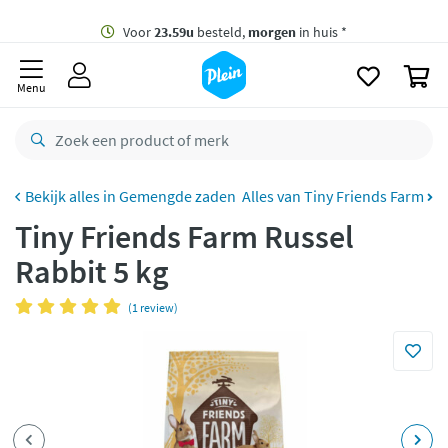
naar
oofdinhoud
Gratis
bezorging vanaf 35,- *
zoeken
0
Voor
23.59u
besteld,
morgen
in huis *
Menu
Gratis
retourneren
8,8/10
Goed
CO2 neutraal
bezorgd
Gemengde zaden
Alles van Tiny Friends Farm
Tiny Friends Farm Russel
Betaal met Klarna
Rabbit 5 kg
(1 review)