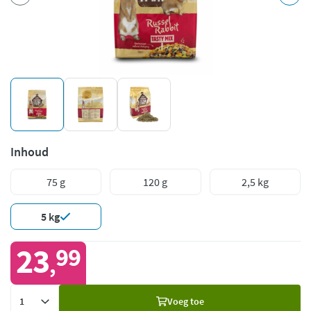
Inhoud
75 g
120 g
2,5 kg
5 kg
23
99
,
Voeg
Voeg toe
toe