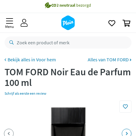
naar
Gratis
bezorging vanaf 35,- *
oofdinhoud
zoeken
Bestelling uiterlijk
dinsdag
in huis *
0
Menu
Gratis
retourneren
8,8/10
Goed
CO2 neutraal
bezorgd
Voor hem
Alles van TOM FORD
Betaal met Klarna
TOM FORD Noir Eau de Parfum
100 ml
Schrijf als eerste een review