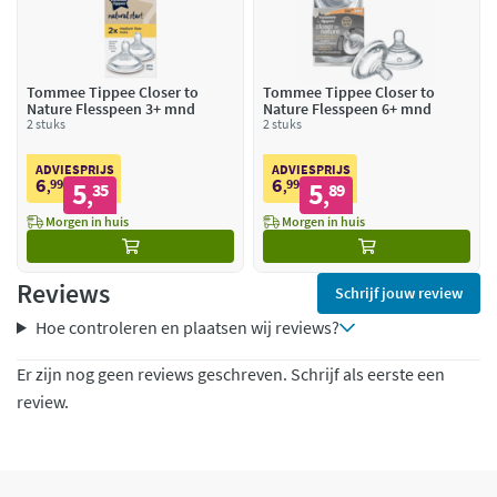
Tommee Tippee Closer to
Tommee Tippee Closer to
Nature Flesspeen 3+ mnd
Nature Flesspeen 6+ mnd
2 stuks
2 stuks
ADVIESPRIJS
ADVIESPRIJS
6
6
99
5
99
5
,
35
,
89
,
,
Morgen in huis
Morgen in huis
Reviews
Schrijf jouw review
Hoe controleren en plaatsen wij reviews?
Er zijn nog geen reviews geschreven. Schrijf als eerste een
review.