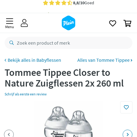
naar
oofdinhoud
Gratis
bezorging vanaf 35,- *
zoeken
0
Voor
23.59u
besteld,
morgen
in huis *
Menu
Gratis
retourneren
8,8/10
Goed
CO2 neutraal
bezorgd
Babyflessen
Alles van Tommee Tippee
Tommee Tippee Closer to
Betaal met Klarna
Nature Zuigflessen 2x 260 ml
Schrijf als eerste een review