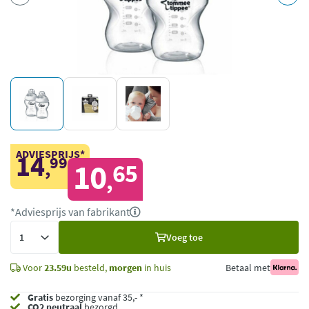
ADVIESPRIJS*
14
99
,
10
65
,
*Adviesprijs van fabrikant
Voeg
Voeg toe
toe
Voor
23.59u
besteld,
morgen
in huis
Betaal met
Gratis
bezorging vanaf 35,- *
CO2 neutraal
bezorgd