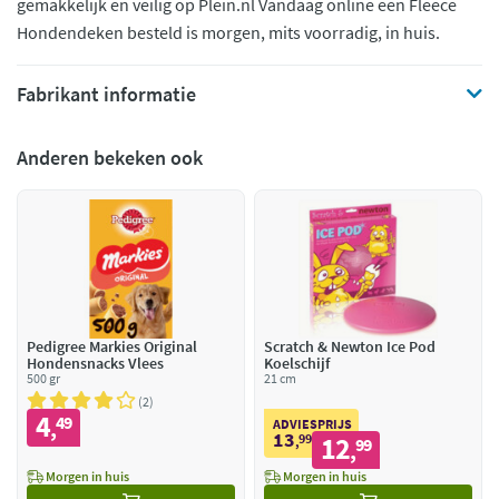
gemakkelijk en veilig op Plein.nl Vandaag online een Fleece
Hondendeken besteld is morgen, mits voorradig, in huis.
Fabrikant informatie
Anderen bekeken ook
Pedigree Markies Original
Scratch & Newton Ice Pod
Hondensnacks Vlees
Koelschijf
500 gr
21 cm
2
4
49
,
ADVIESPRIJS
13
99
12
,
99
,
Morgen in huis
Morgen in huis