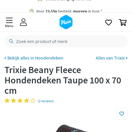
naar
oofdinhoud
Gratis
bezorging vanaf 35,- *
zoeken
0
Voor
23.59u
besteld,
morgen
in huis *
Menu
Gratis
retourneren
8,8/10
Goed
CO2 neutraal
bezorgd
Hondendeken
Alles van Trixie
Trixie Beany Fleece
Betaal met Klarna
Hondendeken Taupe 100 x 70
cm
(2 reviews)