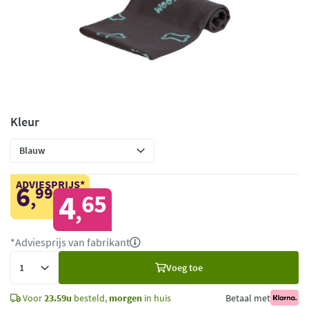
Kleur
ADVIESPRIJS*
6
99
,
4
65
,
*Adviesprijs van fabrikant
Voeg
Voeg toe
toe
Voor
23.59u
besteld,
morgen
in huis
Betaal met