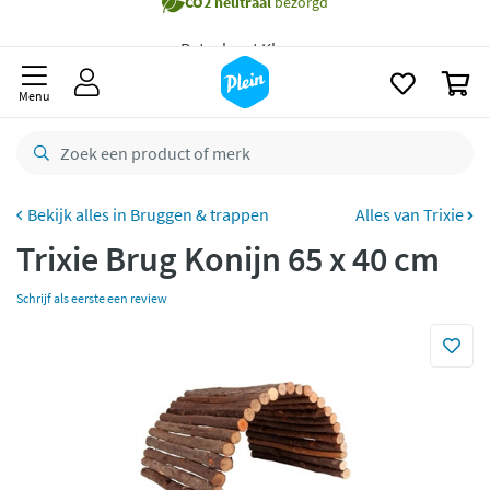
naar
Gratis
bezorging vanaf 35,- *
oofdinhoud
zoeken
Voor
23.59u
besteld,
morgen
in huis *
0
Menu
Gratis
retourneren
8,8/10
Goed
CO2 neutraal
bezorgd
Bruggen & trappen
Alles van Trixie
Betaal met Klarna
Trixie Brug Konijn 65 x 40 cm
Schrijf als eerste een review