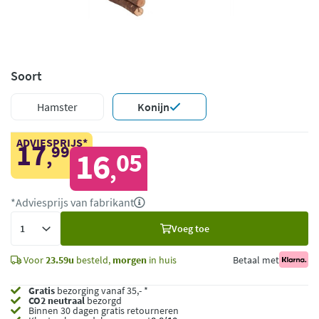
Soort
Hamster
Konijn
ADVIESPRIJS*
17
99
,
16
05
,
*Adviesprijs van fabrikant
Voeg
Voeg toe
toe
Voor
23.59u
besteld,
morgen
in huis
Betaal met
Gratis
bezorging vanaf 35,- *
CO2 neutraal
bezorgd
Binnen 30 dagen gratis retourneren