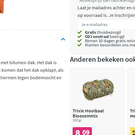
*Adviesprijs van fabrikant
Laat je mailadres achter en
op voorraad is.
Je inschrijv
Gratis
thuisbezorgd
CO2 neutraal
bezorgd
Binnen 30 dagen gratis ret
Klanten beoordelen ons me
Anderen bekeken oo
 met bitumen dak. Het dak is
 komen dat het dak opklapt, als
eschermen tegen bodemvocht en
Trixie Hooibaal
Tr
Bloesemmix
me
200 gr
8
09
,
A