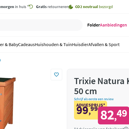
,
morgen
in huis *
Gratis
retourneren
CO2 neutraal
bezorgd
Folder
Aanbiedingen
er & Baby
Cadeaus
Huishouden & Tuin
Huisdier
Afvallen & Sport
n
Trixie Natura 
50 cm
Schrijf als eerste een review
ADVIESPRIJS*
99
99
,
82
49
,