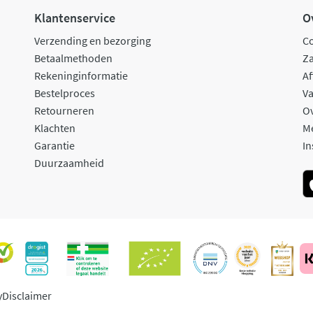
Klantenservice
O
Verzending en bezorging
C
Betaalmethoden
Za
Rekeninginformatie
Af
Bestelproces
Va
Retourneren
O
Klachten
M
Garantie
In
Duurzaamheid
y
Disclaimer