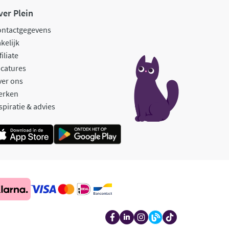
ver Plein
ontactgegevens
kelijk
filiate
catures
ver ons
erken
spiratie & advies