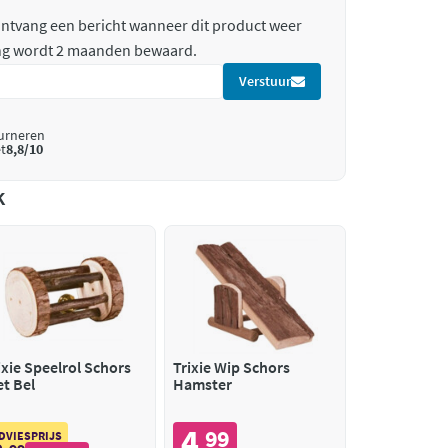
 ontvang een bericht wanneer dit product weer
ing wordt 2 maanden bewaard.
Verstuur
ourneren
t
8,8/10
k
ixie Speelrol Schors
Trixie Wip Schors
t Bel
Hamster
4
99
,
DVIESPRIJS