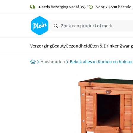
naar
hoofdinhoud
Gratis
bezorging vanaf 35,- *
Voor
23.59u
besteld
zoeken
Verzorging
Beauty
Gezondheid
Eten & Drinken
Zwang
Huishouden
Kooien en hokke