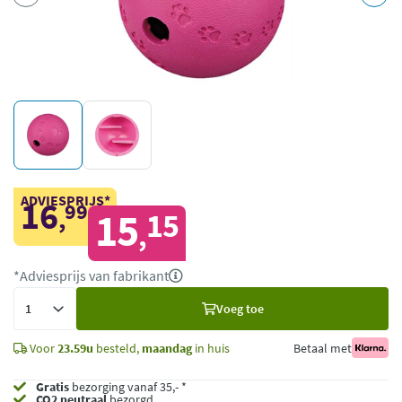
ADVIESPRIJS*
16
99
,
15
15
,
*Adviesprijs van fabrikant
Voeg
Voeg toe
toe
Voor
23.59u
besteld,
maandag
in huis
Betaal met
Gratis
bezorging vanaf 35,- *
CO2 neutraal
bezorgd