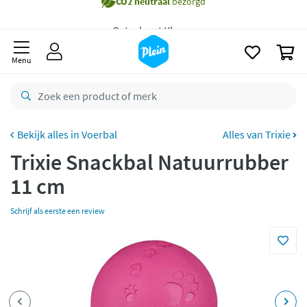
naar
Gratis
bezorging vanaf 35,- *
oofdinhoud
zoeken
Voor
23.59u
besteld,
maandag
in huis *
0
Menu
Gratis
retourneren
8,8/10
Goed
CO2 neutraal
bezorgd
Voerbal
Alles van Trixie
Betaal met Klarna
Trixie Snackbal Natuurrubber
11 cm
Schrijf als eerste een review