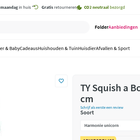
,
maandag
in huis *
Gratis
retourneren
CO2 neutraal
bezorgd
Folder
Aanbiedingen
er & Baby
Cadeaus
Huishouden & Tuin
Huisdier
Afvallen & Sport
TY Squish a B
cm
Schrijf als eerste een review
Soort