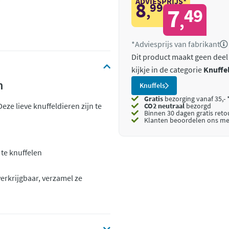
ADVIESPRIJS*
8
99
,
7
49
,
*Adviesprijs van fabrikant
Dit product maakt geen deel
kijkje in de categorie
Knuffe
n
Knuffels
Gratis
bezorging vanaf 35,- 
Deze lieve knuffeldieren zijn te
CO2 neutraal
bezorgd
Binnen 30 dagen gratis ret
Klanten beoordelen ons me
te knuffelen
verkrijgbaar, verzamel ze