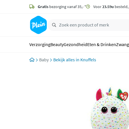
naar
hoofdinhoud
Gratis
bezorging vanaf 35,- *
Voor
23.59u
besteld
zoeken
Verzorging
Beauty
Gezondheid
Eten & Drinken
Zwang
Baby
Knuffels