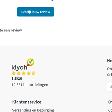
Schrijf jouw review
te een review.
Ni
On
Sch
8,8/10
12.861 beoordelingen
Klantenservice
O
Verzending en bezorging
C