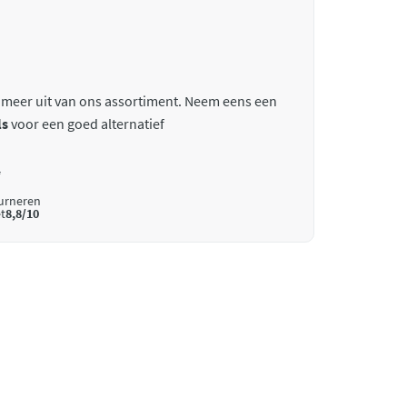
 meer uit van ons assortiment. Neem eens een
ls
voor een goed alternatief
*
ourneren
t
8,8/10