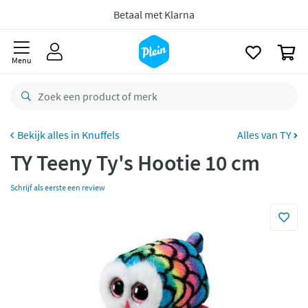
naar
oofdinhoud
zoeken
Gratis
retourneren
0
8,8/10
Goed
Menu
CO2 neutraal
bezorgd
Betaal met Klarna
Knuffels
Alles van TY
TY Teeny Ty's Hootie 10 cm
Schrijf als eerste een review