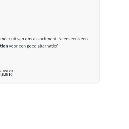
 meer uit van ons assortiment. Neem eens een
tion
voor een goed alternatief
*
ourneren
t
8,8/10