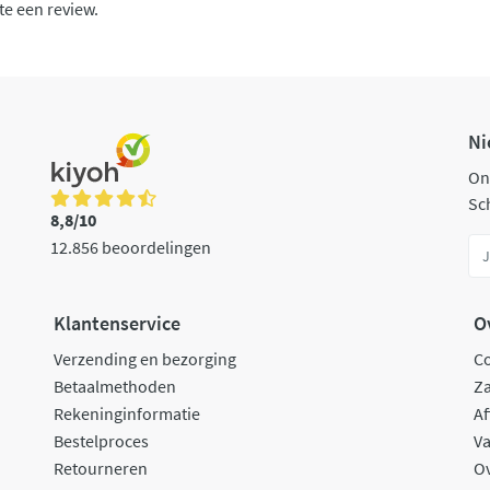
te een review.
Ni
On
Sch
8,8/10
12.856 beoordelingen
Klantenservice
O
Verzending en bezorging
C
Betaalmethoden
Za
Rekeninginformatie
Af
Bestelproces
Va
Retourneren
O