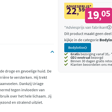
ADVIESPRIJS*
22
59
,
19
05
,
*Adviesprijs van fabrikant
Dit product maakt geen deel
kijkje in de categorie
Bodylo
Bodylotion
Gratis
bezorging vanaf 35,- 
CO2 neutraal
bezorgd
Binnen 30 dagen gratis ret
Klanten beoordelen ons me
de droge en gevoelige huid. De
rière te versterken. Hij trekt
l aanvoelen. Dankzij Uriage
hermd tegen invloeden van
bruik over het hele lichaam. Jij
gezond en stralend uitziet.