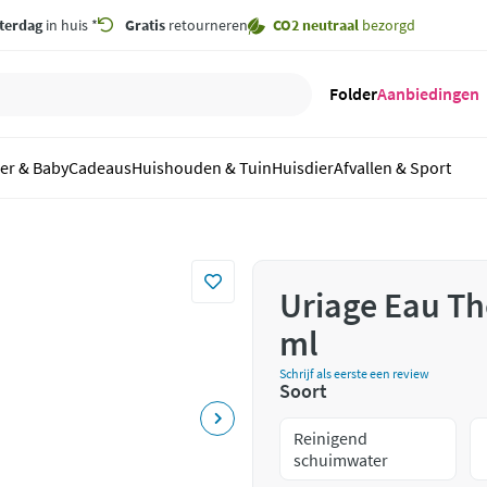
terdag
in huis *
Gratis
retourneren
CO2 neutraal
bezorgd
Folder
Aanbiedingen
er & Baby
Cadeaus
Huishouden & Tuin
Huisdier
Afvallen & Sport
Uriage Eau Th
ml
Schrijf als eerste een review
Soort
Reinigend
schuimwater