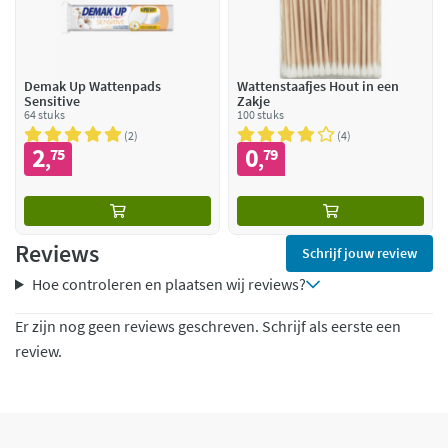
Demak Up Wattenpads
Wattenstaafjes Hout in een
Sensitive
Zakje
64 stuks
100 stuks
2
4
2
0
75
79
,
,
Reviews
Schrijf jouw review
Hoe controleren en plaatsen wij reviews?
Er zijn nog geen reviews geschreven. Schrijf als eerste een
review.