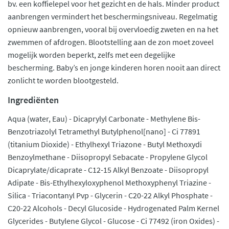
bv. een koffielepel voor het gezicht en de hals. Minder product
aanbrengen vermindert het beschermingsniveau. Regelmatig
opnieuw aanbrengen, vooral bij overvloedig zweten en na het
zwemmen of afdrogen. Blootstelling aan de zon moet zoveel
mogelijk worden beperkt, zelfs met een degelijke
bescherming. Baby’s en jonge kinderen horen nooit aan direct
zonlicht te worden blootgesteld.
Ingrediënten
Aqua (water, Eau) - Dicaprylyl Carbonate - Methylene Bis-
Benzotriazolyl Tetramethyl Butylphenol[nano] - Ci 77891
(titanium Dioxide) - Ethylhexyl Triazone - Butyl Methoxydi
Benzoylmethane - Diisopropyl Sebacate - Propylene Glycol
Dicaprylate/dicaprate - C12-15 Alkyl Benzoate - Diisopropyl
Adipate - Bis-Ethylhexyloxyphenol Methoxyphenyl Triazine -
Silica - Triacontanyl Pvp - Glycerin - C20-22 Alkyl Phosphate -
C20-22 Alcohols - Decyl Glucoside - Hydrogenated Palm Kernel
Glycerides - Butylene Glycol - Glucose - Ci 77492 (iron Oxides) -