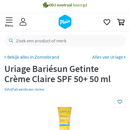
naar
oofdinhoud
Gratis
bezorging vanaf 35,- *
zoeken
0
Bestelling uiterlijk
maandag
in huis *
Menu
Gratis
retourneren
8,8/10
Goed
CO2 neutraal
bezorgd
Zonnebrand
Alles van Uriage
Uriage Bariésun Getinte
Betaal met Klarna
Crème Claire SPF 50+ 50 ml
Schrijf als eerste een review