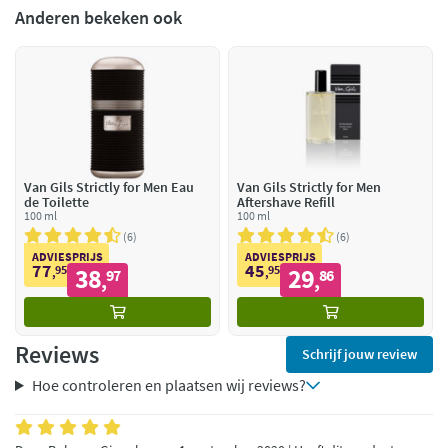
Anderen bekeken ook
Van Gils Strictly for Men Eau
Van Gils Strictly for Men
de Toilette
Aftershave Refill
100 ml
100 ml
6
6
ADVIESPRIJS
ADVIESPRIJS
77
45
95
38
95
29
,
97
,
86
,
,
Reviews
Schrijf jouw review
Hoe controleren en plaatsen wij reviews?