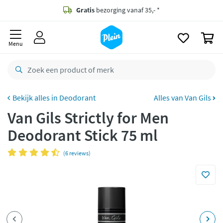
naar
oofdinhoud
Gratis
bezorging vanaf 35,- *
zoeken
0
Bestelling uiterlijk
zaterdag
in huis *
Menu
Gratis
retourneren
8,8/10
Goed
CO2 neutraal
bezorgd
Deodorant
Alles van Van Gils
Van Gils Strictly for Men
Betaal met Klarna
Deodorant Stick 75 ml
(6 reviews)