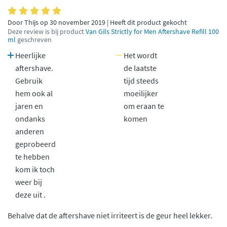
Door Thijs op 30 november 2019 | Heeft dit product gekocht
Deze review is bij product
Van Gils Strictly for Men Aftershave Refill 100
ml
geschreven
Heerlijke
Het wordt
aftershave.
de laatste
Gebruik
tijd steeds
hem ook al
moeilijker
jaren en
om eraan te
ondanks
komen
anderen
geprobeerd
te hebben
kom ik toch
weer bij
deze uit .
Behalve dat de aftershave niet irriteert is de geur heel lekker.