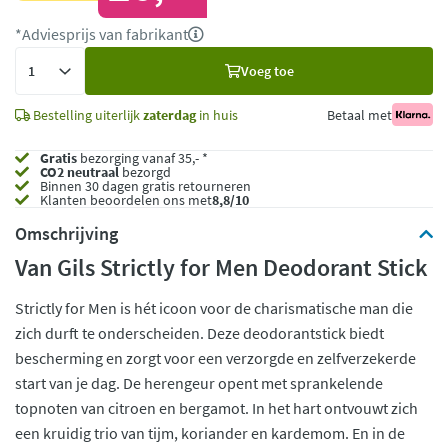
*Adviesprijs van fabrikant
Voeg
Voeg toe
toe
Bestelling uiterlijk
zaterdag
in huis
Betaal met
Gratis
bezorging vanaf 35,- *
CO2 neutraal
bezorgd
Binnen 30 dagen gratis retourneren
Klanten beoordelen ons met
8,8/10
Omschrijving
Van Gils Strictly for Men Deodorant Stick
Strictly for Men is hét icoon voor de charismatische man die
zich durft te onderscheiden. Deze deodorantstick biedt
bescherming en zorgt voor een verzorgde en zelfverzekerde
start van je dag. De herengeur opent met sprankelende
topnoten van citroen en bergamot. In het hart ontvouwt zich
een kruidig trio van tijm, koriander en kardemom. En in de