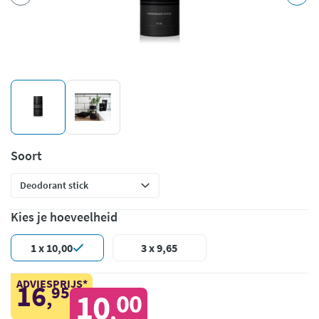
Soort
Kies je hoeveelheid
1 x 10,00
3 x 9,65
ADVIESPRIJS*
16
95
,
10
00
,