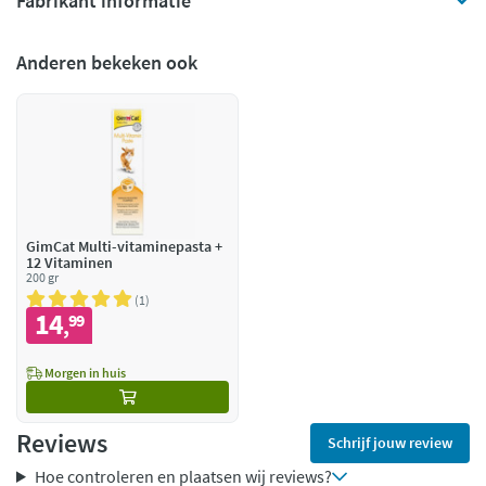
Fabrikant informatie
Anderen bekeken ook
GimCat Multi-vitaminepasta +
12 Vitaminen
200 gr
1
14
99
,
Morgen in huis
Reviews
Schrijf jouw review
Hoe controleren en plaatsen wij reviews?