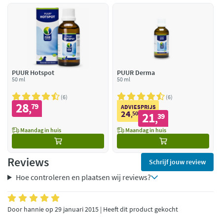
PUUR Hotspot
PUUR Derma
50 ml
50 ml
6
6
28
79
,
ADVIESPRIJS
24
50
21
,
39
,
Maandag in huis
Maandag in huis
Reviews
Schrijf jouw review
Hoe controleren en plaatsen wij reviews?
Door hannie op 29 januari 2015 | Heeft dit product gekocht