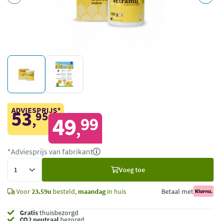
ADVIESPRIJS*
53
95
,
49
99
,
*Adviesprijs van fabrikant
Voeg
Voeg toe
toe
Voor
23.59u
besteld,
maandag
in huis
Betaal met
Gratis
thuisbezorgd
CO2 neutraal
bezorgd