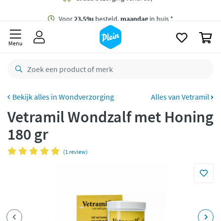
naar
oofdinhoud
Gratis
bezorging vanaf 35,- *
zoeken
0
Voor
23.59u
besteld,
maandag
in huis *
Menu
Gratis
retourneren
8,8/10
Goed
CO2 neutraal
bezorgd
Wondverzorging
Alles van Vetramil
Vetramil Wondzalf met Honing
Betaal met Klarna
180 gr
(1 review)