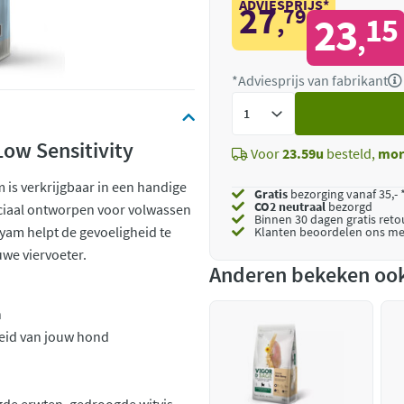
ADVIESPRIJS*
27
79
,
23
15
,
*Adviesprijs van fabrikant
Voeg
toe
Low Sensitivity
Voor
23.59u
besteld,
mor
 is verkrijgbaar in een handige
Gratis
bezorging vanaf 35,- 
CO2 neutraal
bezorgd
eciaal ontworpen voor volwassen
Binnen 30 dagen gratis ret
yam helpt de gevoeligheid te
Klanten beoordelen ons me
uwe viervoeter.
Anderen bekeken oo
n
eid van jouw hond