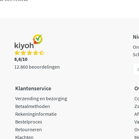
Ni
On
Sch
8,8/10
12.860 beoordelingen
Klantenservice
O
Verzending en bezorging
C
Betaalmethoden
Za
Rekeninginformatie
Af
Bestelproces
Va
Retourneren
O
Klachten
M