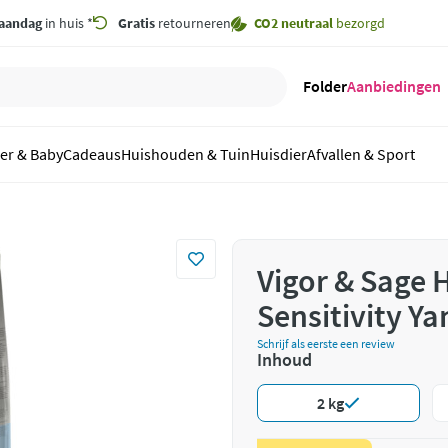
aandag
in huis *
Gratis
retourneren
CO2 neutraal
bezorgd
Folder
Aanbiedingen
er & Baby
Cadeaus
Huishouden & Tuin
Huisdier
Afvallen & Sport
Vigor & Sage 
Sensitivity Ya
Schrijf als eerste een review
Inhoud
2 kg