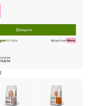
Voeg toe
gen
in huis
Betaal met
*
ourneren
t
8,8/10
k