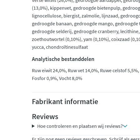
Verse witvis (26,0%), gedroogde aardappel, gedroo
(13,0%), kippenvet, gedroogde bietenpulp, gedroog
lignocellulose, biergist, zalmolie, lijnzaad, gedroo
gedroogde banaan, gedroogde mango, gedroogde t
gedroogde selderij, gedroogde cranberry, lecithine, 
zoethoutwortel (0,10%), yam (0,10%), coixzaad (0,1
yucca, chondroïtinesulfaat
Analytische bestanddelen
Ruw eiwit 24,0%, Ruw vet 14,0%, Ruwe celstof 5,5%,
Fosfor 0,9%, Vocht 8,0%
Fabrikant informatie
Reviews
Hoe controleren en plaatsen wij reviews?
Er zijn nog geen reviews geschreven. Schrijf als eers