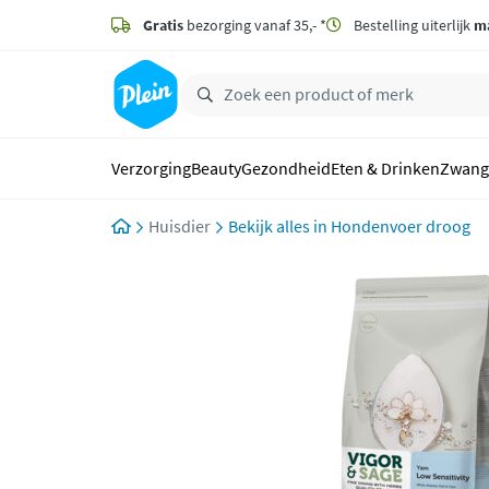
naar
hoofdinhoud
Gratis
bezorging vanaf 35,- *
Bestelling uiterlijk
m
zoeken
Verzorging
Beauty
Gezondheid
Eten & Drinken
Zwang
Huisdier
Hondenvoer droog