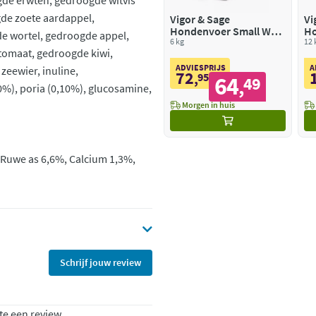
gde erwten, gedroogde witvis
de zoete aardappel,
Vigor & Sage
Vi
Hondenvoer Small Well-
Ho
gde wortel, gedroogde appel,
Being Ginseng
6 kg
Li
12 
omaat, gedroogde kiwi,
ADVIESPRIJS
A
zeewier, inuline,
72
,
95
64
49
,
0%), poria (0,10%), glucosamine,
Morgen in huis
 Ruwe as 6,6%, Calcium 1,3%,
Schrijf jouw review
te een review.