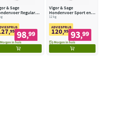
gor & Sage
Vigor & Sage
ndenvoer Regular
Hondenvoer Sport en
lly Root Beauty
kg
Actief Ginseng
12 kg
DVIESPRIJS
ADVIESPRIJS
127
120
,
95
,
95
98
93
99
99
,
,
Morgen in huis
Morgen in huis