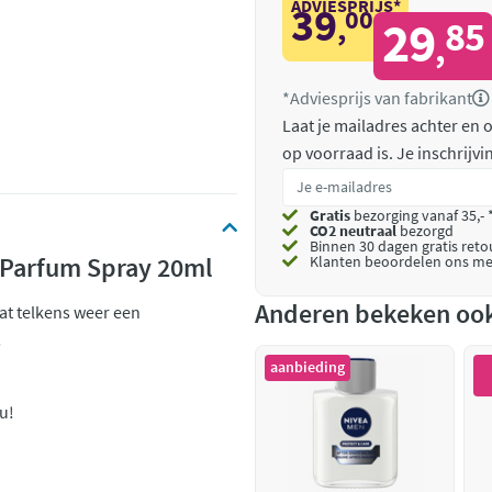
ADVIESPRIJS*
39
00
,
29
85
,
*Adviesprijs van fabrikant
Laat je mailadres achter en
op voorraad is.
Je inschrijv
Gratis
bezorging vanaf 35,- 
CO2 neutraal
bezorgd
Binnen 30 dagen gratis ret
 Parfum Spray 20ml
Klanten beoordelen ons me
Anderen bekeken oo
aat telkens weer een
!
aanbieding
u!