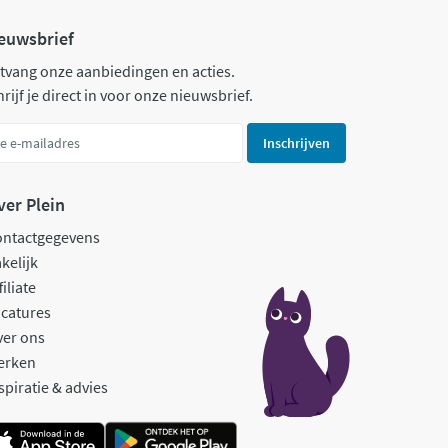
euwsbrief
tvang onze aanbiedingen en acties.
rijf je direct in voor onze nieuwsbrief.
Inschrijven
ver Plein
ontactgegevens
kelijk
filiate
catures
ver ons
erken
spiratie & advies