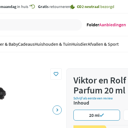
,
maandag
in huis *
Gratis
retourneren
CO2 neutraal
bezorgd
Folder
Aanbiedingen
er & Baby
Cadeaus
Huishouden & Tuin
Huisdier
Afvallen & Sport
Viktor en Rol
Parfum 20 ml
Schrijf als eerste een review
Inhoud
20 ml