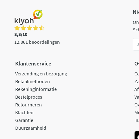
Ni
On
Sch
8,8/10
12.861 beoordelingen
Klantenservice
O
Verzending en bezorging
C
Betaalmethoden
Za
Rekeninginformatie
Af
Bestelproces
Va
Retourneren
O
Klachten
M
Garantie
In
Duurzaamheid