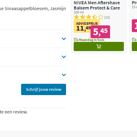
NIVEA Men Aftershave
Pr
Balsem Protect & Care
15 
nse Sinaasappelbloesem, Jasmijn
100 ml
13
ADVIESPRIJS
11
,
49
5
45
,
Maandag in huis
Schrijf jouw review
te een review.