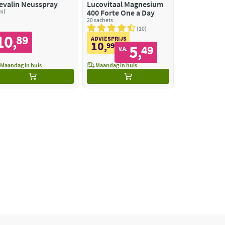
evalin Neusspray
Lucovitaal Magnesium
ml
400 Forte One a Day
20 sachets
10
10
89
,
ADVIESPRIJS
10
,
99
5
49
,
V.A.
Maandag in huis
Maandag in huis