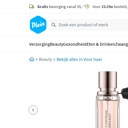
naar
hoofdinhoud
Gratis
bezorging vanaf 35,- *
Voor
23.59u
besteld
zoeken
Verzorging
Beauty
Gezondheid
Eten & Drinken
Zwang
Beauty
Voor haar