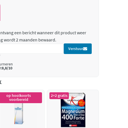
 ontvang een bericht wanneer dit product weer
ing wordt 2 maanden bewaard.
Verstuur
*
ourneren
t
8,8/10
k
op hooikoorts
2+2 gratis
voorbereid