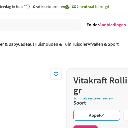
terdag
in huis *
Gratis
retourneren
CO2 neutraal
bezorgd
Folder
Aanbiedingen
er & Baby
Cadeaus
Huishouden & Tuin
Huisdier
Afvallen & Sport
Vitakraft Roll
gr
Schrijf als eerste een review
Soort
Appel