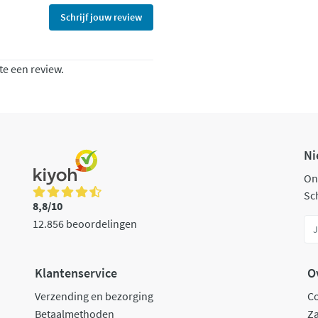
Schrijf jouw review
te een review.
Ni
On
Sch
8,8/10
12.856 beoordelingen
Klantenservice
O
Verzending en bezorging
C
Betaalmethoden
Za