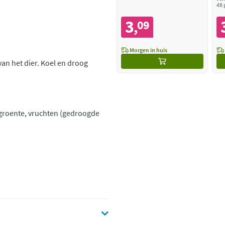
48 
3
09
,
Morgen in huis
van het dier. Koel en droog
 groente, vruchten (gedroogde