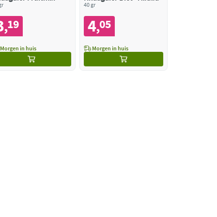
gr
40 gr
3
4
19
05
,
,
Morgen in huis
Morgen in huis