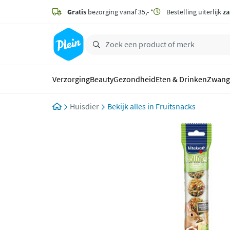
naar
hoofdinhoud
Gratis
bezorging vanaf 35,- *
Bestelling uiterlijk
za
zoeken
Verzorging
Beauty
Gezondheid
Eten & Drinken
Zwang
Huisdier
Fruitsnacks