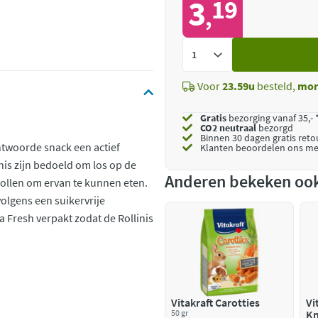
3
19
,
Voeg
toe
Voor
23.59u
besteld,
mor
Gratis
bezorging vanaf 35,- 
CO2 neutraal
bezorgd
Binnen 30 dagen gratis ret
ntwoorde snack een actief
Klanten beoordelen ons me
nis zijn bedoeld om los op de
Anderen bekeken oo
ollen om ervan te kunnen eten.
volgens een suikervrije
Fresh verpakt zodat de Rollinis
Vitakraft Carotties
Vi
50 gr
Kn