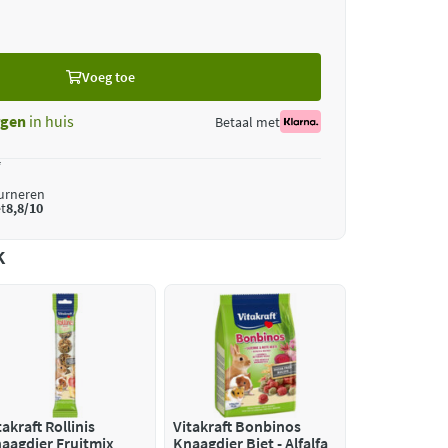
Voeg toe
gen
in huis
Betaal met
*
ourneren
t
8,8/10
k
takraft Rollinis
Vitakraft Bonbinos
aagdier Fruitmix
Knaagdier Biet - Alfalfa