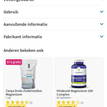
Gebruik
Aanvullende informatie
Fabrikant informatie
Anderen bekeken ook
1+1 gratis
Zarqa Dode Zeekristallen
Vitakruid Magnesium 200
Magnesium
Complex
1 kg
90 tabletten
2
1