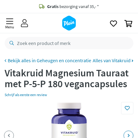
naar
oofdinhoud
Gratis
bezorging vanaf 35,- *
zoeken
0
Voor
23.59u
besteld,
morgen
in huis *
Menu
Gratis
retourneren
8,8/10
Goed
CO2 neutraal
bezorgd
Geheugen en concentratie
Alles van Vitakruid
Vitakruid Magnesium Tauraat
Betaal met Klarna
met P-5-P 180 vegancapsules
Schrijf als eerste een review