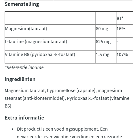
Samenstelling
RI*
Magnesium(tauraat)
60 mg
16%
L-taurine (magnesiumtauraat)
625 mg
-
Vitamine B6 (pyridoxaal-5-fosfaat)
1.5 mg
107%
*Referentie inname
Ingrediënten
Magnesium tauraat, hypromellose (capsule), magnesium
stearaat (anti-klontermiddel), Pyridoxaal-5-fosfaat (Vitamine
B6).
Extra informatie
Dit product is een voedingssupplement. Een
gevarieerde, evenwichtige voeding en een gezonde