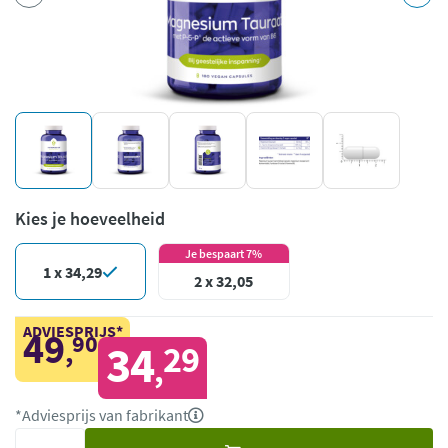
Kies je hoeveelheid
Je bespaart 7%
1 x 34,29
2 x 32,05
ADVIESPRIJS*
49
90
,
34
29
,
*Adviesprijs van fabrikant
Voeg